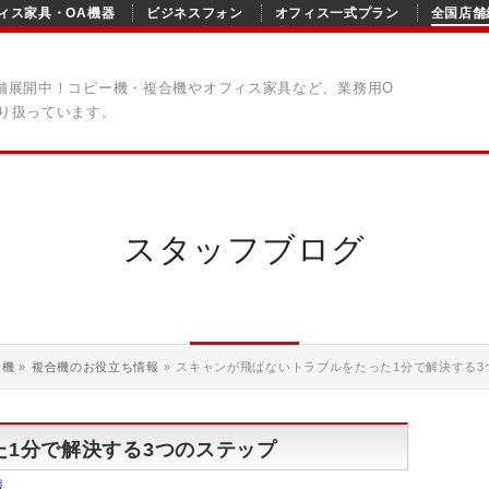
ィス家具・OA機器
ビジネスフォン
オフィス一式プラン
全国店舗
舗展開中！コピー機・複合機やオフィス家具など、業務用O
り扱っています。
スタッフブログ
合機
»
複合機のお役立ち情報
»
スキャンが飛ばないトラブルをたった1分で解決する3
1分で解決する3つのステップ
報