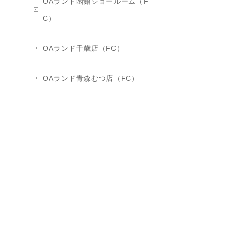
OAランド函館ショールーム（F
C）
OAランド千歳店（FC）
OAランド青森むつ店（FC）