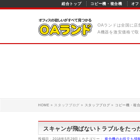
総合トップ
コピー機・複合機
オフ
OAランドは全国に店
A機器を激安価格で取
HOME
»
スタッフブログ
»
スタッフブログ
»
コピー機・複
スキャンが飛ばないトラブルをたった
投稿日 : 2018年5月29日
カテゴリー :
複合機のお役立ち情