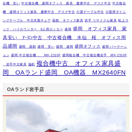
合機 安い
中古複合機 盛岡オフィス 家具 書庫中古 デスク中古
中古複合
機 盛岡オフィス家具 書庫中古 デスク中古
介護テーブル中古
介護用ダイニ
ングテーブル 中古木製チェア
函館 オフィス家具
岩手 リサイクル家具
机上ラ
盛岡 オフィス家具 家
ック ハイカウンター 6人用ロッカー
盛岡
具安い ｱｰﾛﾝ中古 中古複合機 水仙 桜 オフィス用
品盛岡
盛岡オフィス
盛岡 函館
盛岡 安い
盛岡 盛岡
盛岡 パーテーシ
ョン
盛岡 中古複合機 ， MX-2310F
盛岡複合機 中古複合機岩手 MX-2310F
複合機中古 オフィス家具盛
岩手中古家具
脇机
岡 OAランド盛岡 OA機器 MX2640FN
OAランド岩手店