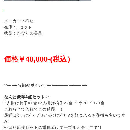
メーカー：不明
在庫：1セット
状態；かなりの美品
価格￥48,000-(税込）
**——-お勧めポイント—————————-
なんと豪華4点セット♪♪
3人掛け椅子×1台+2人掛け椅子×2台+ｾﾝﾀｰﾃｰﾌﾞﾙ×1台
これら全て入れてこの値段！！
最近はﾐｰﾃｨﾝｸﾞﾃｰﾌﾞﾙとｽﾀｯｷﾝｸﾞﾁｪｱを好まれるお客様も多いです
が
やはり応接セットの重厚感はテーブルとチェアでは