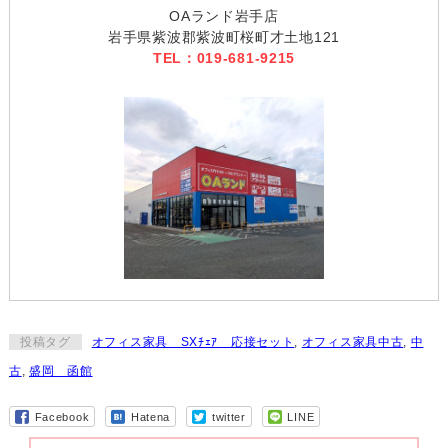
OAランド岩手店
岩手県紫波郡紫波町桜町才土地121
TEL：019-681-9215
投稿タグ
オフィス家具 SXﾁｪｱ 応接セット
,
オフィス家具中古
,
中
古
,
盛岡 函館
Facebook
Hatena
twitter
LINE