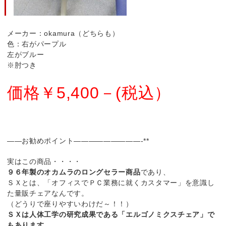
メーカー：okamura（どちらも）
色：右がパープル
左がブルー
※肘つき
価格￥5,400－(税込）
——お勧めポイント—————————-**
実はこの商品・・・・
９６年製のオカムラのロングセラー商品
であり、
ＳＸとは、「オフィスでＰＣ業務に就くカスタマー」を意識し
た量販チェアなんです。
（どうりで座りやすいわけだ～！！）
ＳＸは人体工学の研究成果である「エルゴノミクスチェア」で
もあります。