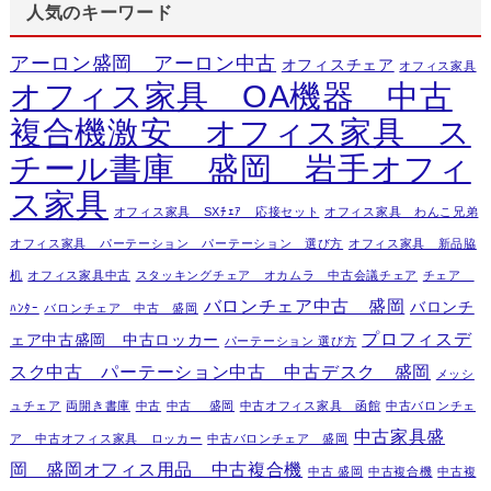
人気のキーワード
アーロン盛岡 アーロン中古
オフィスチェア
オフィス家具
オフィス家具 OA機器 中古
複合機激安 オフィス家具 ス
チール書庫 盛岡 岩手オフィ
ス家具
オフィス家具 SXﾁｪｱ 応接セット
オフィス家具 わんこ兄弟
オフィス家具 パーテーション パーテーション 選び方
オフィス家具 新品脇
机
オフィス家具中古
スタッキングチェア オカムラ 中古会議チェア
チェア
バロンチェア中古 盛岡
バロンチ
ﾊﾝﾀｰ
バロンチェア 中古 盛岡
プロフィスデ
ェア中古盛岡 中古ロッカー
パーテーション 選び方
スク中古 パーテーション中古 中古デスク 盛岡
メッシ
ュチェア
両開き書庫
中古
中古 盛岡
中古オフィス家具 函館
中古バロンチェ
中古家具盛
ア 中古オフィス家具 ロッカー
中古バロンチェア 盛岡
岡 盛岡オフィス用品 中古複合機
中古 盛岡
中古複合機
中古複