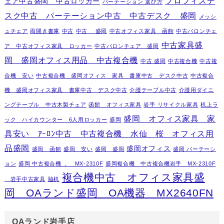
プロフィスデ
ェア中古盛岡 中古ロッカー
パーテーション 選び方
スク中古 パーテーション中古 中古デスク 盛岡
メッシ
ュチェア
両開き書庫
中古
中古 盛岡
中古オフィス家具 函館
中古バロンチェ
中古家具盛
ア 中古オフィス家具 ロッカー
中古バロンチェア 盛岡
岡 盛岡オフィス用品 中古複合機
中古 盛岡
中古複合機
中古複
合機 安い
中古複合機 盛岡オフィス 家具 書庫中古 デスク中古
中古複合
機 盛岡オフィス家具 書庫中古 デスク中古
介護テーブル中古
介護用ダイニ
ングテーブル 中古木製チェア
函館 オフィス家具
岩手 リサイクル家具
机上ラ
盛岡 オフィス家具 家
ック ハイカウンター 6人用ロッカー
盛岡
具安い ｱｰﾛﾝ中古 中古複合機 水仙 桜 オフィス用
品盛岡
盛岡オフィス
盛岡 函館
盛岡 安い
盛岡 盛岡
盛岡 パーテーシ
ョン
盛岡 中古複合機 ， MX-2310F
盛岡複合機 中古複合機岩手 MX-2310F
複合機中古 オフィス家具盛
岩手中古家具
脇机
岡 OAランド盛岡 OA機器 MX2640FN
OAランド岩手店