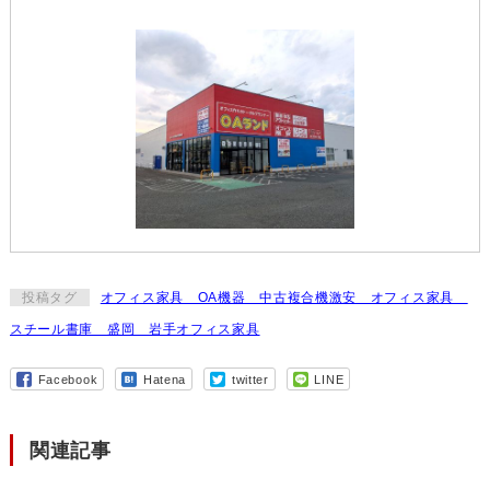
投稿タグ
オフィス家具 OA機器 中古複合機激安 オフィス家具
スチール書庫 盛岡 岩手オフィス家具
Facebook
Hatena
twitter
LINE
関連記事