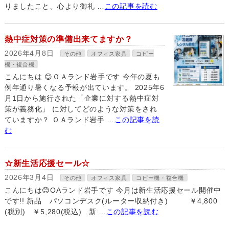
りましたこと、心より御礼 …
この記事を読む
熱中症対策の準備出来てますか？
2026年4月8日
その他
オフィス家具
コピー
機・複合機
こんにちは 😊ＯＡランド岩手です 今年の夏も
例年通り暑くなる予報が出ています。 2025年6
月1日から施行された「企業に対する熱中症対
策が義務化」 に対してどのような対策をされ
ていますか？ ＯＡランド岩手 …
この記事を読
む
☆新生活応援セール☆
2026年3月4日
その他
オフィス家具
コピー機・複合機
こんにちは😊OAランド岩手です 今月は新生活応援セール開催中
です!! 新品 パソコンデスク(ルーター収納付き) ￥4,800
(税別) ￥5,280(税込) 新 …
この記事を読む