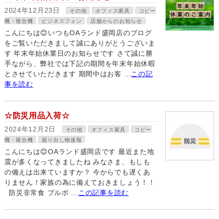
2024年12月23日
その他
オフィス家具
コピー
機・複合機
ビジネスフォン
店舗からのお知らせ
こんにちは😊いつもOAランド盛岡店のブログ
をご覧いただきまして誠にありがとうございま
す 年末年始休業日のお知らせです さて誠に勝
手ながら、弊社では下記の期間を年末年始休暇
とさせていただきます 期間中はお客 …
この記
事を読む
☆防災用品入荷☆
2024年12月2日
その他
オフィス家具
コピー
機・複合機
掘り出し物速報
こんにちは😊OAランド盛岡店です 最近また地
震が多くなってきましたね みなさま、もしも
の備えは出来ていますか？ 今からでも遅くあ
りません！家族の為に備えておきましょう！！
防災非常食 ブルボ …
この記事を読む