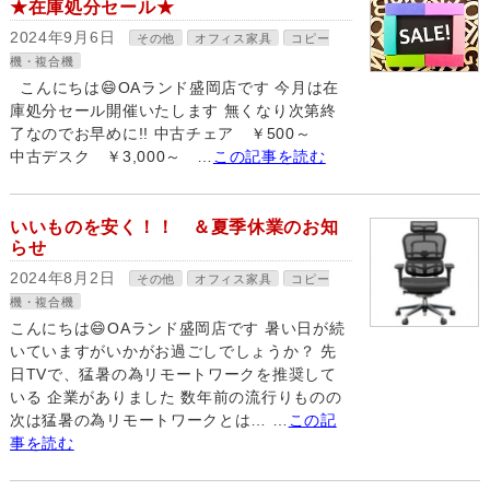
★在庫処分セール★
2024年9月6日
その他
オフィス家具
コピー
機・複合機
こんにちは😄OAランド盛岡店です 今月は在
庫処分セール開催いたします 無くなり次第終
了なのでお早めに!! 中古チェア ￥500～
中古デスク ￥3,000～ …
この記事を読む
いいものを安く！！ ＆夏季休業のお知
らせ
2024年8月2日
その他
オフィス家具
コピー
機・複合機
こんにちは😄OAランド盛岡店です 暑い日が続
いていますがいかがお過ごしでしょうか？ 先
日TVで、猛暑の為リモートワークを推奨して
いる 企業がありました 数年前の流行りものの
次は猛暑の為リモートワークとは… …
この記
事を読む