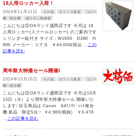
18人用ロッカー入荷！
2024年11月11日
その他
オフィス家具
コピー
機・複合機
掘り出し物速報
こんにちは😊OAランド盛岡店です 今月は 18
人用ロッカー(スクールロッカー) のご案内です
シリンダー錠付き サイズ：W1800 D380 H
900 メーカー：コクヨ ￥44,000(税込 …
この
記事を読む
周年祭大特価セール開催❕
2024年10月15日
その他
オフィス家具
コピー
機・複合機
こんにちは😊OAランド盛岡店です 今月は10月
15日（火）より周年祭大特価セール 開催いた
します❕ 目玉商品は Canon A4ｲﾝｸｼﾞｪｯﾄ複合
機 新品 限定5台！ ￥4,980(税抜) ￥5,478
…
この記事を読む