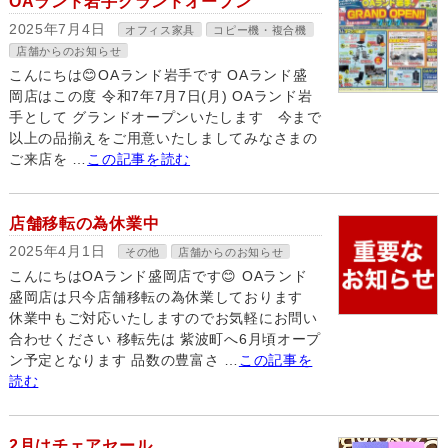
OAランド岩手グランドオープン
2025年7月4日
オフィス家具
コピー機・複合機
店舗からのお知らせ
こんにちは😊OAランド岩手です OAランド盛
岡店はこの度 令和7年7月7日(月) OAランド岩
手として グランドオープンいたします 今まで
以上の品揃えをご用意いたしましてみなさまの
ご来店を …
この記事を読む
店舗移転の為休業中
2025年4月1日
その他
店舗からのお知らせ
こんにちはOAランド盛岡店です😊 OAランド
盛岡店は只今店舗移転の為休業しております
休業中もご対応いたしますのでお気軽にお問い
合わせください 移転先は 紫波町へ6月頃オープ
ン予定となります 品数の豊富さ …
この記事を
読む
2月はチェアセール