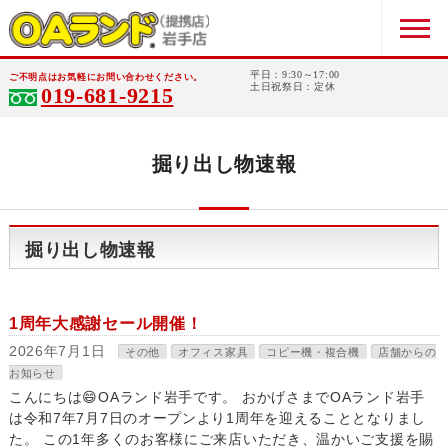
平日：9:30～17:00
ご不明点はお気軽にお問い合わせください。
土日祝祭日：定休
019-681-9215
掘り出し物速報
掘り出し物速報
1周年大感謝セール開催！
2026年7月1日
その他
オフィス家具
コピー機・複合機
店舗からの
お知らせ
こんにちは😄OAランド岩手です。 おかげさまでOAランド岩手
は令和7年7月7日のオープンより1周年を迎えることとなりまし
た。 この1年多くのお客様にご来店いただき、温かいご支援を賜