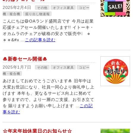
2025年2月4日
その他
オフィス家具
コピー
機・複合機
掘り出し物速報
こんにちは😄OAランド盛岡店です 今月は起業
応援チェアセール開催いたします!! イトーキ・
オカムラのチェアが破格の安さで販売中❕ 🔹
🔹🔹&#x …
この記事を読む
🎍新春セール開催🎍
2025年1月7日
その他
オフィス家具
コピー
機・複合機
あけましておめでとうございます🎍 旧年中は
大変お世話になり、社員一同心より御礼申し上
げます 本年も、更なるサービス向上に努めて
参りますので、より一層のご支援、お引き立て
を 賜りますようお願い申し上げます …
この記
事を読む
☆年末年始休業日のお知らせ☆