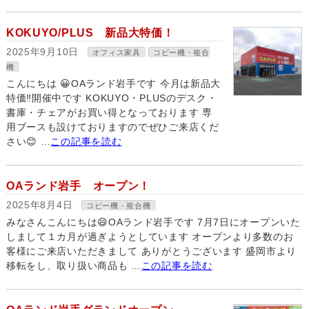
KOKUYO/PLUS 新品大特価！
2025年9月10日
オフィス家具
コピー機・複合
機
こんにちは 😀OAランド岩手です 今月は新品大
特価‼開催中です KOKUYO・PLUSのデスク・
書庫・チェアがお買い得となっております 専
用ブースも設けておりますのでぜひご来店くだ
さい😊 …
この記事を読む
OAランド岩手 オープン！
2025年8月4日
コピー機・複合機
みなさんこんにちは😄OAランド岩手です 7月7日にオープンいた
しまして１カ月が過ぎようとしています オープンより多数のお
客様にご来店いただきまして ありがとうございます 盛岡市より
移転をし、取り扱い商品も …
この記事を読む