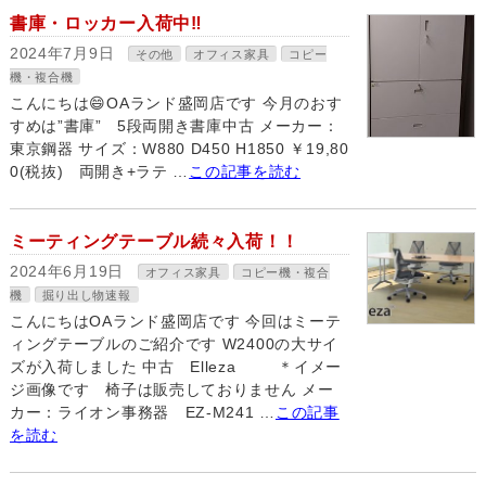
書庫・ロッカー入荷中‼
2024年7月9日
その他
オフィス家具
コピー
機・複合機
こんにちは😄OAランド盛岡店です 今月のおす
すめは”書庫” 5段両開き書庫中古 メーカー：
東京鋼器 サイズ：W880 D450 H1850 ￥19,80
0(税抜) 両開き+ラテ …
この記事を読む
ミーティングテーブル続々入荷！！
2024年6月19日
オフィス家具
コピー機・複合
機
掘り出し物速報
こんにちはOAランド盛岡店です 今回はミーテ
ィングテーブルのご紹介です W2400の大サイ
ズが入荷しました 中古 Elleza ＊イメー
ジ画像です 椅子は販売しておりません メー
カー：ライオン事務器 EZ-M241 …
この記事
を読む