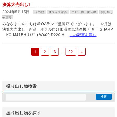
決算大売出し❕
2024年5月15日
その他
オフィス家具
コピー機・複合機
掘り出し
物速報
みなさまこんにちは😊OAランド盛岡店でございます。 今月は
決算大売出し 新品 ホテル向け加湿空気清浄機 ﾒｰｶｰ：SHARP
KC-M41BH ｻｲｽﾞ：W400 D220 H …
この記事を読む
1
2
3
…
22
»
掘り出し物検索
掘り出し物を探す