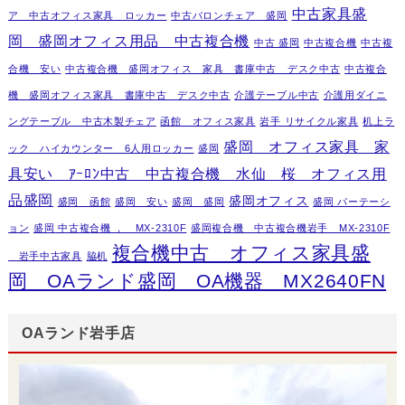
中古家具盛
ア 中古オフィス家具 ロッカー
中古バロンチェア 盛岡
岡 盛岡オフィス用品 中古複合機
中古 盛岡
中古複合機
中古複
合機 安い
中古複合機 盛岡オフィス 家具 書庫中古 デスク中古
中古複合
機 盛岡オフィス家具 書庫中古 デスク中古
介護テーブル中古
介護用ダイニ
ングテーブル 中古木製チェア
函館 オフィス家具
岩手 リサイクル家具
机上ラ
盛岡 オフィス家具 家
ック ハイカウンター 6人用ロッカー
盛岡
具安い ｱｰﾛﾝ中古 中古複合機 水仙 桜 オフィス用
品盛岡
盛岡オフィス
盛岡 函館
盛岡 安い
盛岡 盛岡
盛岡 パーテーシ
ョン
盛岡 中古複合機 ， MX-2310F
盛岡複合機 中古複合機岩手 MX-2310F
複合機中古 オフィス家具盛
岩手中古家具
脇机
岡 OAランド盛岡 OA機器 MX2640FN
OAランド岩手店