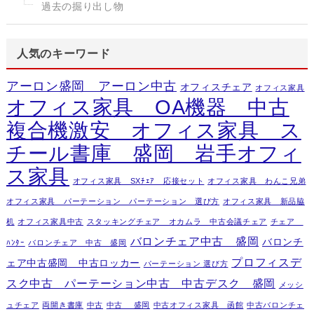
過去の掘り出し物
人気のキーワード
アーロン盛岡 アーロン中古
オフィスチェア
オフィス家具
オフィス家具 OA機器 中古
複合機激安 オフィス家具 ス
チール書庫 盛岡 岩手オフィ
ス家具
オフィス家具 SXﾁｪｱ 応接セット
オフィス家具 わんこ兄弟
オフィス家具 パーテーション パーテーション 選び方
オフィス家具 新品脇
机
オフィス家具中古
スタッキングチェア オカムラ 中古会議チェア
チェア
バロンチェア中古 盛岡
バロンチ
ﾊﾝﾀｰ
バロンチェア 中古 盛岡
プロフィスデ
ェア中古盛岡 中古ロッカー
パーテーション 選び方
スク中古 パーテーション中古 中古デスク 盛岡
メッシ
ュチェア
両開き書庫
中古
中古 盛岡
中古オフィス家具 函館
中古バロンチェ