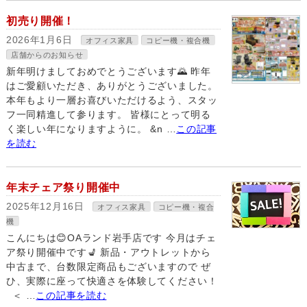
初売り開催！
2026年1月6日
オフィス家具
コピー機・複合機
店舗からのお知らせ
新年明けましておめでとうございます🌄 昨年
はご愛顧いただき、ありがとうございました。
本年もより一層お喜びいただけるよう、スタッ
フ一同精進して参ります。 皆様にとって明る
く楽しい年になりますように。 &n …
この記事
を読む
年末チェア祭り開催中
2025年12月16日
オフィス家具
コピー機・複合
機
こんにちは😊OAランド岩手店です 今月はチェ
ア祭り開催中です💺 新品・アウトレットから
中古まで、台数限定商品もございますので ぜ
ひ、実際に座って快適さを体験してください！
＜ …
この記事を読む