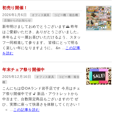
初売り開催！
2026年1月6日
オフィス家具
コピー機・複合機
店舗からのお知らせ
新年明けましておめでとうございます🌄 昨年
はご愛顧いただき、ありがとうございました。
本年もより一層お喜びいただけるよう、スタッ
フ一同精進して参ります。 皆様にとって明る
く楽しい年になりますように。 &n …
この記事
を読む
年末チェア祭り開催中
2025年12月16日
オフィス家具
コピー機・複合
機
こんにちは😊OAランド岩手店です 今月はチェ
ア祭り開催中です💺 新品・アウトレットから
中古まで、台数限定商品もございますので ぜ
ひ、実際に座って快適さを体験してください！
＜ …
この記事を読む