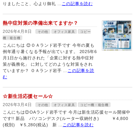
りましたこと、心より御礼 …
この記事を読む
熱中症対策の準備出来てますか？
2026年4月8日
その他
オフィス家具
コピー
機・複合機
こんにちは 😊ＯＡランド岩手です 今年の夏も
例年通り暑くなる予報が出ています。 2025年6
月1日から施行された「企業に対する熱中症対
策が義務化」 に対してどのような対策をされ
ていますか？ ＯＡランド岩手 …
この記事を読
む
☆新生活応援セール☆
2026年3月4日
その他
オフィス家具
コピー機・複合機
こんにちは😊OAランド岩手です 今月は新生活応援セール開催中
です!! 新品 パソコンデスク(ルーター収納付き) ￥4,800
(税別) ￥5,280(税込) 新 …
この記事を読む