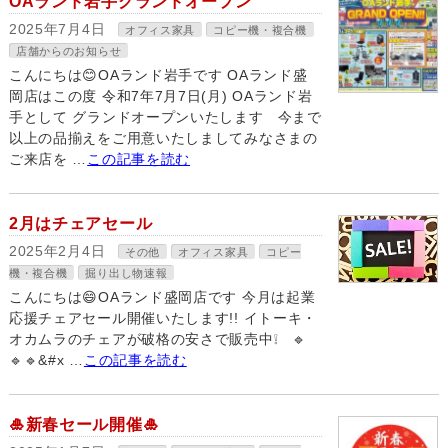
OAランド岩手グランドオープン
2025年7月4日
オフィス家具
コピー機・複合機
店舗からのお知らせ
こんにちは😊OAランド岩手です OAランド盛
岡店はこの度 令和7年7月7日(月) OAランド岩
手として グランドオープンいたします 今まで
以上の品揃えをご用意いたしましてみなさまの
ご来店を …
この記事を読む
2月はチェアセール
2025年2月4日
その他
オフィス家具
コピー
機・複合機
掘り出し物速報
こんにちは😄OAランド盛岡店です 今月は起業
応援チェアセール開催いたします!! イトーキ・
オカムラのチェアが破格の安さで販売中❕ 🔹
🔹🔹&#x …
この記事を読む
🎍新春セール開催🎍