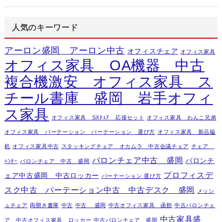
人気のキーワード
アーロン盛岡 アーロン中古
オフィスチェア
オフィス家具
オフィス家具 OA機器 中古
複合機激安 オフィス家具 ス
チール書庫 盛岡 岩手オフィ
ス家具
オフィス家具 SXﾁｪｱ 応接セット
オフィス家具 わんこ兄弟
オフィス家具 パーテーション パーテーション 選び方
オフィス家具 新品脇
机
オフィス家具中古
スタッキングチェア オカムラ 中古会議チェア
チェア
バロンチェア中古 盛岡
バロンチ
ﾊﾝﾀｰ
バロンチェア 中古 盛岡
プロフィスデ
ェア中古盛岡 中古ロッカー
パーテーション 選び方
スク中古 パーテーション中古 中古デスク 盛岡
メッシ
ュチェア
両開き書庫
中古
中古 盛岡
中古オフィス家具 函館
中古バロンチェ
中古家具盛
ア 中古オフィス家具 ロッカー
中古バロンチェア 盛岡