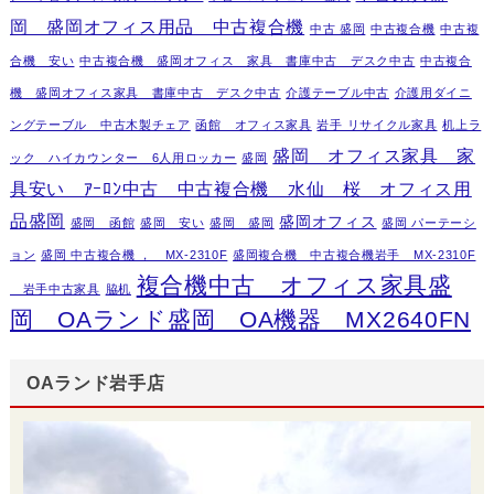
岡 盛岡オフィス用品 中古複合機
中古 盛岡
中古複合機
中古複
合機 安い
中古複合機 盛岡オフィス 家具 書庫中古 デスク中古
中古複合
機 盛岡オフィス家具 書庫中古 デスク中古
介護テーブル中古
介護用ダイニ
ングテーブル 中古木製チェア
函館 オフィス家具
岩手 リサイクル家具
机上ラ
盛岡 オフィス家具 家
ック ハイカウンター 6人用ロッカー
盛岡
具安い ｱｰﾛﾝ中古 中古複合機 水仙 桜 オフィス用
品盛岡
盛岡オフィス
盛岡 函館
盛岡 安い
盛岡 盛岡
盛岡 パーテーシ
ョン
盛岡 中古複合機 ， MX-2310F
盛岡複合機 中古複合機岩手 MX-2310F
複合機中古 オフィス家具盛
岩手中古家具
脇机
岡 OAランド盛岡 OA機器 MX2640FN
OAランド岩手店