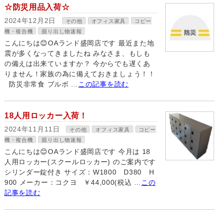
☆防災用品入荷☆
2024年12月2日
その他
オフィス家具
コピー
機・複合機
掘り出し物速報
こんにちは😊OAランド盛岡店です 最近また地
震が多くなってきましたね みなさま、もしも
の備えは出来ていますか？ 今からでも遅くあ
りません！家族の為に備えておきましょう！！
防災非常食 ブルボ …
この記事を読む
18人用ロッカー入荷！
2024年11月11日
その他
オフィス家具
コピー
機・複合機
掘り出し物速報
こんにちは😊OAランド盛岡店です 今月は 18
人用ロッカー(スクールロッカー) のご案内です
シリンダー錠付き サイズ：W1800 D380 H
900 メーカー：コクヨ ￥44,000(税込 …
この
記事を読む