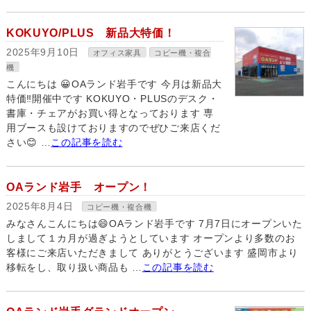
KOKUYO/PLUS 新品大特価！
2025年9月10日
オフィス家具
コピー機・複合
機
こんにちは 😀OAランド岩手です 今月は新品大
特価‼開催中です KOKUYO・PLUSのデスク・
書庫・チェアがお買い得となっております 専
用ブースも設けておりますのでぜひご来店くだ
さい😊 …
この記事を読む
OAランド岩手 オープン！
2025年8月4日
コピー機・複合機
みなさんこんにちは😄OAランド岩手です 7月7日にオープンいた
しまして１カ月が過ぎようとしています オープンより多数のお
客様にご来店いただきまして ありがとうございます 盛岡市より
移転をし、取り扱い商品も …
この記事を読む