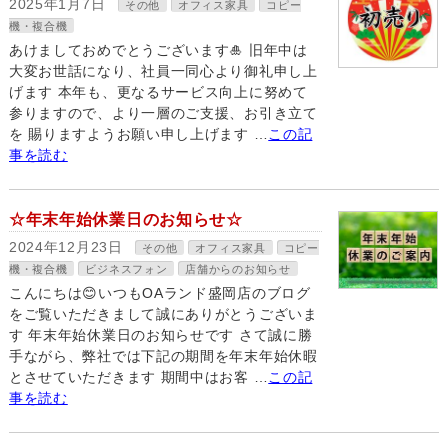
2025年1月7日
その他
オフィス家具
コピー
機・複合機
あけましておめでとうございます🎍 旧年中は
大変お世話になり、社員一同心より御礼申し上
げます 本年も、更なるサービス向上に努めて
参りますので、より一層のご支援、お引き立て
を 賜りますようお願い申し上げます …
この記
事を読む
☆年末年始休業日のお知らせ☆
2024年12月23日
その他
オフィス家具
コピー
機・複合機
ビジネスフォン
店舗からのお知らせ
こんにちは😊いつもOAランド盛岡店のブログ
をご覧いただきまして誠にありがとうございま
す 年末年始休業日のお知らせです さて誠に勝
手ながら、弊社では下記の期間を年末年始休暇
とさせていただきます 期間中はお客 …
この記
事を読む