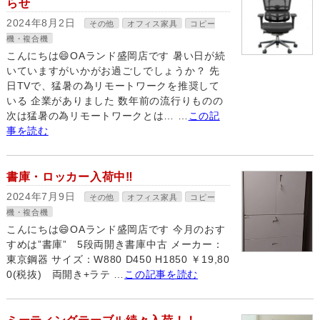
らせ
2024年8月2日
その他
オフィス家具
コピー
機・複合機
こんにちは😄OAランド盛岡店です 暑い日が続
いていますがいかがお過ごしでしょうか？ 先
日TVで、猛暑の為リモートワークを推奨して
いる 企業がありました 数年前の流行りものの
次は猛暑の為リモートワークとは… …
この記
事を読む
書庫・ロッカー入荷中‼
2024年7月9日
その他
オフィス家具
コピー
機・複合機
こんにちは😄OAランド盛岡店です 今月のおす
すめは”書庫” 5段両開き書庫中古 メーカー：
東京鋼器 サイズ：W880 D450 H1850 ￥19,80
0(税抜) 両開き+ラテ …
この記事を読む