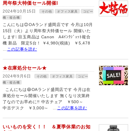
周年祭大特価セール開催❕
2024年10月15日
その他
オフィス家具
コピー
機・複合機
こんにちは😊OAランド盛岡店です 今月は10月
15日（火）より周年祭大特価セール 開催いた
します❕ 目玉商品は Canon A4ｲﾝｸｼﾞｪｯﾄ複合
機 新品 限定5台！ ￥4,980(税抜) ￥5,478
…
この記事を読む
★在庫処分セール★
2024年9月6日
その他
オフィス家具
コピー
機・複合機
こんにちは😄OAランド盛岡店です 今月は在
庫処分セール開催いたします 無くなり次第終
了なのでお早めに!! 中古チェア ￥500～
中古デスク ￥3,000～ …
この記事を読む
いいものを安く！！ ＆夏季休業のお知