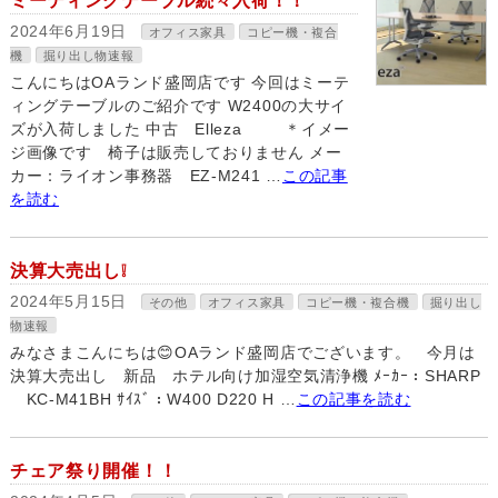
ミーティングテーブル続々入荷！！
2024年6月19日
オフィス家具
コピー機・複合
機
掘り出し物速報
こんにちはOAランド盛岡店です 今回はミーテ
ィングテーブルのご紹介です W2400の大サイ
ズが入荷しました 中古 Elleza ＊イメー
ジ画像です 椅子は販売しておりません メー
カー：ライオン事務器 EZ-M241 …
この記事
を読む
決算大売出し❕
2024年5月15日
その他
オフィス家具
コピー機・複合機
掘り出し
物速報
みなさまこんにちは😊OAランド盛岡店でございます。 今月は
決算大売出し 新品 ホテル向け加湿空気清浄機 ﾒｰｶｰ：SHARP
KC-M41BH ｻｲｽﾞ：W400 D220 H …
この記事を読む
チェア祭り開催！！