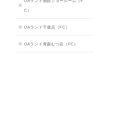
OAランド函館ショールーム（F
C）
OAランド千歳店（FC）
OAランド青森むつ店（FC）