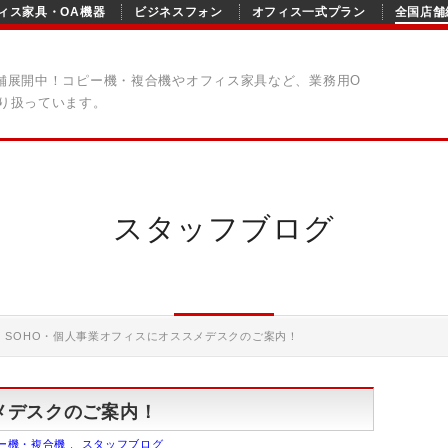
ィス家具・OA機器
ビジネスフォン
オフィス一式プラン
全国店舗
舗展開中！コピー機・複合機やオフィス家具など、業務用O
り扱っています。
スタッフブログ
»
SOHO・個人事業オフィスにオススメデスクのご案内！
メデスクのご案内！
ー機・複合機
,
スタッフブログ