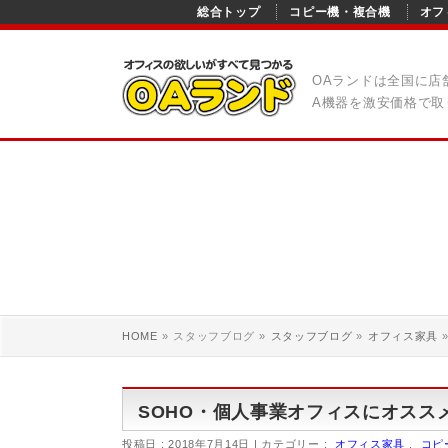
総合トップ
コピー機・複合機
オフ
OAランドは全国に店
A機器を激安価格で取
HOME
»
スタッフブログ
»
スタッフブログ
»
オフィス家具
SOHO・個人事業オフィスにオスス
投稿日 : 2018年7月14日
カテゴリー :
オフィス家具
,
コピ