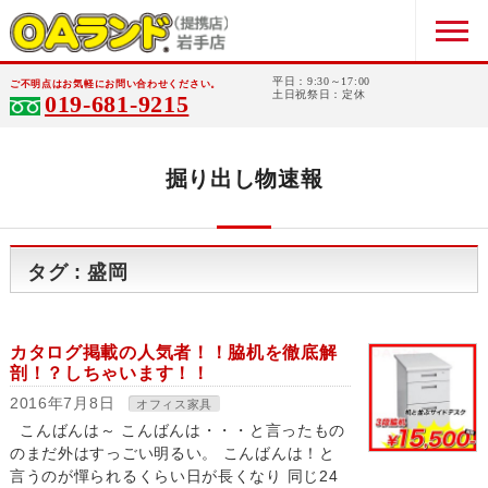
平日：9:30～17:00
ご不明点はお気軽にお問い合わせください。
土日祝祭日：定休
019-681-9215
掘り出し物速報
タグ : 盛岡
カタログ掲載の人気者！！脇机を徹底解
剖！？しちゃいます！！
2016年7月8日
オフィス家具
こんばんは～ こんばんは・・・と言ったもの
のまだ外はすっごい明るい。 こんばんは！と
言うのが憚られるくらい日が長くなり 同じ24