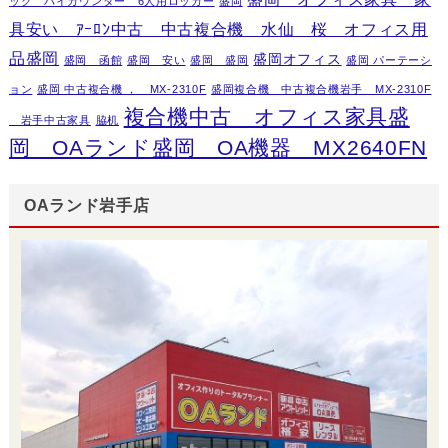
ック ハイカウンター 6人用ロッカー
盛岡
具安い ｱｰﾛﾝ中古 中古複合機 水仙 桜 オフィス用
品盛岡
盛岡オフィス
盛岡 函館
盛岡 安い
盛岡 盛岡
盛岡 パーテーシ
ョン
盛岡 中古複合機 ， MX-2310F
盛岡複合機 中古複合機岩手 MX-2310F
複合機中古 オフィス家具盛
岩手中古家具
脇机
岡 OAランド盛岡 OA機器 MX2640FN
OAランド岩手店