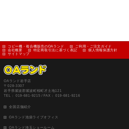
コピー機・複合機販売のOAランド
ご利用・ご注文ガイド
会社概要
特定商取引法に基づく表記
個人情報保護方針
サイトマップ
OAランド岩手店
〒028-3307
岩手県紫波郡紫波町桜町才土地121
TEL： 019-681-9215 / FAX： 019-681-9216
全国店舗紹介
OAランド池袋ライブオフィス
OAランド埼玉ショールーム