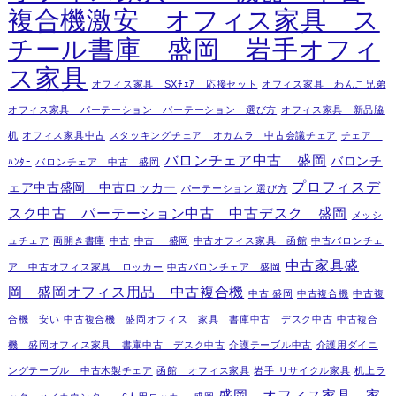
複合機激安 オフィス家具 ス
チール書庫 盛岡 岩手オフィ
ス家具
オフィス家具 SXﾁｪｱ 応接セット
オフィス家具 わんこ兄弟
オフィス家具 パーテーション パーテーション 選び方
オフィス家具 新品脇
机
オフィス家具中古
スタッキングチェア オカムラ 中古会議チェア
チェア
バロンチェア中古 盛岡
バロンチ
ﾊﾝﾀｰ
バロンチェア 中古 盛岡
プロフィスデ
ェア中古盛岡 中古ロッカー
パーテーション 選び方
スク中古 パーテーション中古 中古デスク 盛岡
メッシ
ュチェア
両開き書庫
中古
中古 盛岡
中古オフィス家具 函館
中古バロンチェ
中古家具盛
ア 中古オフィス家具 ロッカー
中古バロンチェア 盛岡
岡 盛岡オフィス用品 中古複合機
中古 盛岡
中古複合機
中古複
合機 安い
中古複合機 盛岡オフィス 家具 書庫中古 デスク中古
中古複合
機 盛岡オフィス家具 書庫中古 デスク中古
介護テーブル中古
介護用ダイニ
ングテーブル 中古木製チェア
函館 オフィス家具
岩手 リサイクル家具
机上ラ
盛岡 オフィス家具 家