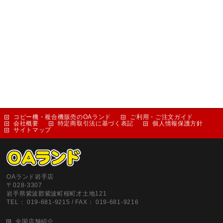
コピー機・複合機販売のOAランド
ご利用・ご注文ガイド
会社概要
特定商取引法に基づく表記
個人情報保護方針
サイトマップ
OAランド岩手店
〒028-3307
岩手県紫波郡紫波町桜町才土地121
TEL： 019-681-9215 / FAX： 019-681-9216
全国店舗紹介