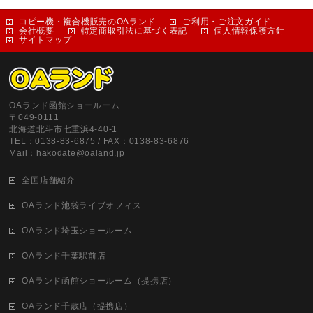
コピー機・複合機販売のOAランド
ご利用・ご注文ガイド
会社概要
特定商取引法に基づく表記
個人情報保護方針
サイトマップ
OAランド函館ショールーム
〒049-0111
北海道北斗市七重浜4-40-1
TEL：0138-83-6875 / FAX：0138-83-6876
Mail：hakodate@oaland.jp
全国店舗紹介
OAランド池袋ライブオフィス
OAランド埼玉ショールーム
OAランド千葉駅前店
OAランド函館ショールーム（提携店）
OAランド千歳店（提携店）