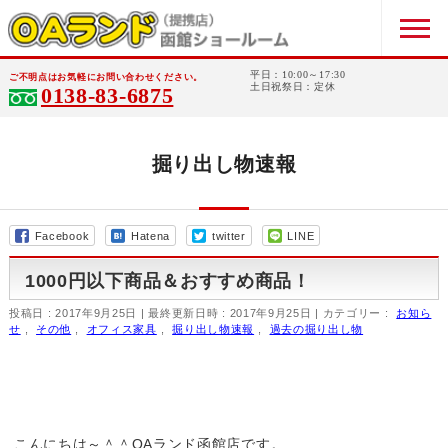
平日：10:00～17:30
ご不明点はお気軽にお問い合わせください。
土日祝祭日：定休
0138-83-6875
掘り出し物速報
Facebook
Hatena
twitter
LINE
1000円以下商品＆おすすめ商品！
投稿日 : 2017年9月25日
最終更新日時 : 2017年9月25日
カテゴリー :
お知ら
せ
,
その他
,
オフィス家具
,
掘り出し物速報
,
過去の掘り出し物
こんにちは～＾＾OAランド函館店です。