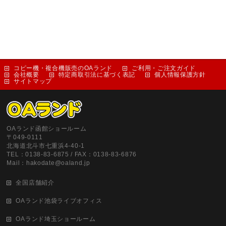
コピー機・複合機販売のOAランド
ご利用・ご注文ガイド
会社概要
特定商取引法に基づく表記
個人情報保護方針
サイトマップ
OAランド函館ショールーム
〒049-0111
北海道北斗市七重浜4-40-1
TEL：0138-83-6875 / FAX：0138-83-6876
Mail：hakodate@oaland.jp
全国店舗紹介
OAランド池袋ライブオフィス
OAランド埼玉ショールーム