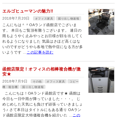
エルゴヒューマンの魅力!!
2018年7月20日
オフィス家具
掘り出し物速報
こんにちは＾＾OAランド函館店でございま
す。 本日もご覧頂有難うございます。 連日の
雨もようやく止みやっとお日様が顔を出してく
れるようになりました 気温はさほど高くはな
いのですがどうやら各地で熱中症になる方が多
いようです …
この記事を読む
函館店限定！オフィスの相棒複合機が激
安★
2018年7月9日
その他
オフィス家具
コピー
機・複合機
掘り出し物速報
こんにちは！OAランド函館店です★ 函館は
今日も一日中雨が降っていました・・・。 じ
めじめした天気にも負けず頑張っていきましょ
う♪ さて本日はタイトルにもある通り OAラン
ド函館店限定大特価複合機を紹介いた …
この