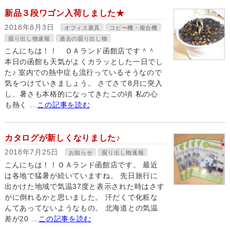
新品３段ワゴン入荷しました★
2018年8月3日
オフィス家具
コピー機・複合機
掘り出し物速報
過去の掘り出し物
こんにちは！！ ＯＡランド函館店です＾＾
本日の函館も天気がよくカラッとした一日でし
た♪ 室内での熱中症も流行っているそうなので
気をつけていきましょう。 さてさて8月に突入
し、暑さも本格的になってきたこの頃 私の心
も熱く …
この記事を読む
カタログが新しくなりました♪
2018年7月25日
お知らせ
掘り出し物速報
こんにちは！！ＯＡランド函館店です。 最近
は各地で猛暑が続いていますね。 先日旅行に
出かけた地域で気温37度と表示された時はさす
がに倒れるかと思いました。 汗だくで化粧な
んてあってないようなもの。 北海道との気温
差が20 …
この記事を読む