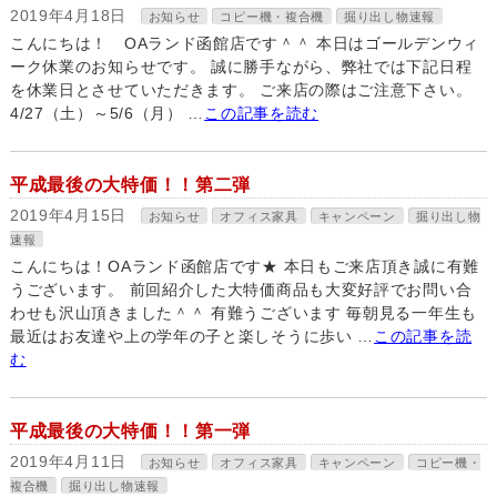
2019年4月18日
お知らせ
コピー機・複合機
掘り出し物速報
こんにちは！ OAランド函館店です＾＾ 本日はゴールデンウィ
ーク休業のお知らせです。 誠に勝手ながら、弊社では下記日程
を休業日とさせていただきます。 ご来店の際はご注意下さい。
4/27（土）～5/6（月） …
この記事を読む
平成最後の大特価！！第二弾
2019年4月15日
お知らせ
オフィス家具
キャンペーン
掘り出し物
速報
こんにちは！OAランド函館店です★ 本日もご来店頂き誠に有難
うございます。 前回紹介した大特価商品も大変好評でお問い合
わせも沢山頂きました＾＾ 有難うございます 毎朝見る一年生も
最近はお友達や上の学年の子と楽しそうに歩い …
この記事を読
む
平成最後の大特価！！第一弾
2019年4月11日
お知らせ
オフィス家具
キャンペーン
コピー機・
複合機
掘り出し物速報