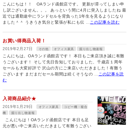
こんにちは！！ OAランド函館店です。 更新が滞ってしまい申
し訳ございません。。。 あっという間に4月に突入しましたね 最
近では通勤途中にランドセルを背負った1年生を見るようになり
ました＾＾ うきうき気分と緊張が私にも伝 …
この記事を読む
お買い得商品入荷！
2019年2月27日
その他
オフィス家具
掘り出し物速報
こんにちは。OAランド函館店です！ 本日もご来店頂き誠に有難
うございます！ そして先日告知しておりました、千歳店１周年
セールも大変好評で 沢山の方にご来店いただきました！有難う
ございます まだまだセール期間は続くそうなの …
この記事を読
む
入荷商品紹介★
2019年1月29日
オフィス家具
コピー機・複合
機
掘り出し物速報
こんにちは！OAランド函館店です 本日も足
元が悪い中ご来店いただきまして有難うござい