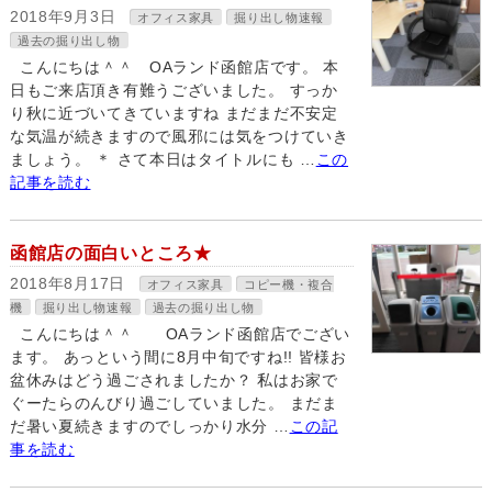
2018年9月3日
オフィス家具
掘り出し物速報
過去の掘り出し物
こんにちは＾＾ OAランド函館店です。 本
日もご来店頂き有難うございました。 すっか
り秋に近づいてきていますね まだまだ不安定
な気温が続きますので風邪には気をつけていき
ましょう。 ＊ さて本日はタイトルにも …
この
記事を読む
函館店の面白いところ★
2018年8月17日
オフィス家具
コピー機・複合
機
掘り出し物速報
過去の掘り出し物
こんにちは＾＾ OAランド函館店でござい
ます。 あっという間に8月中旬ですね!! 皆様お
盆休みはどう過ごされましたか？ 私はお家で
ぐーたらのんびり過ごしていました。 まだま
だ暑い夏続きますのでしっかり水分 …
この記
事を読む