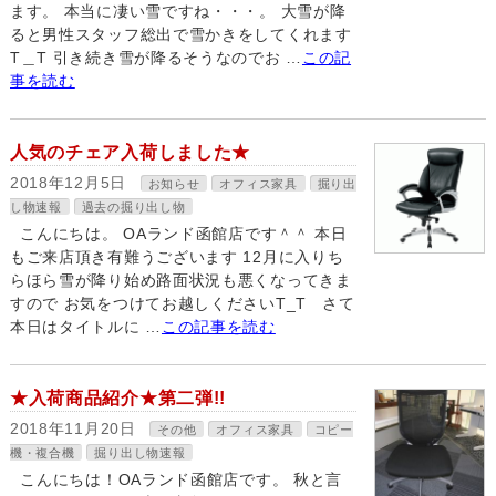
ます。 本当に凄い雪ですね・・・。 大雪が降
ると男性スタッフ総出で雪かきをしてくれます
T＿T 引き続き雪が降るそうなのでお …
この記
事を読む
人気のチェア入荷しました★
2018年12月5日
お知らせ
オフィス家具
掘り出
し物速報
過去の掘り出し物
こんにちは。 OAランド函館店です＾＾ 本日
もご来店頂き有難うございます 12月に入りち
らほら雪が降り始め路面状況も悪くなってきま
すので お気をつけてお越しくださいT_T さて
本日はタイトルに …
この記事を読む
★入荷商品紹介★第二弾!!
2018年11月20日
その他
オフィス家具
コピー
機・複合機
掘り出し物速報
こんにちは！OAランド函館店です。 秋と言