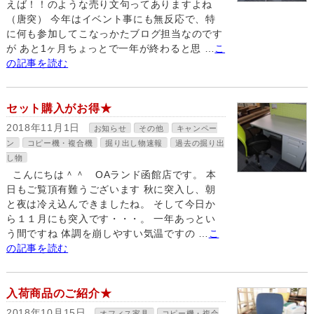
えば！！のような売り文句ってありますよね
（唐突） 今年はイベント事にも無反応で、特
に何も参加してこなっかたブログ担当なのです
が あと1ヶ月ちょっとで一年が終わると思 …
こ
の記事を読む
セット購入がお得★
2018年11月1日
お知らせ
その他
キャンペー
ン
コピー機・複合機
掘り出し物速報
過去の掘り出
し物
こんにちは＾＾ OAランド函館店です。 本
日もご覧頂有難うございます 秋に突入し、朝
と夜は冷え込んできましたね。 そして今日か
ら１１月にも突入です・・・。 一年あっとい
う間ですね 体調を崩しやすい気温ですの …
こ
の記事を読む
入荷商品のご紹介★
2018年10月15日
オフィス家具
コピー機・複合