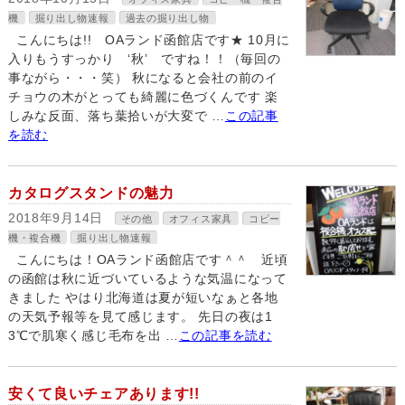
機
掘り出し物速報
過去の掘り出し物
こんにちは!! OAランド函館店です★ 10月に
入りもうすっかり ‘秋’ ですね！！（毎回の
事ながら・・・笑） 秋になると会社の前のイ
チョウの木がとっても綺麗に色づくんです 楽
しみな反面、落ち葉拾いが大変で …
この記事
を読む
カタログスタンドの魅力
2018年9月14日
その他
オフィス家具
コピー
機・複合機
掘り出し物速報
こんにちは！OAランド函館店です＾＾ 近頃
の函館は秋に近づいているような気温になって
きました やはり北海道は夏が短いなぁと各地
の天気予報等を見て感じます。 先日の夜は1
3℃で肌寒く感じ毛布を出 …
この記事を読む
安くて良いチェアあります!!