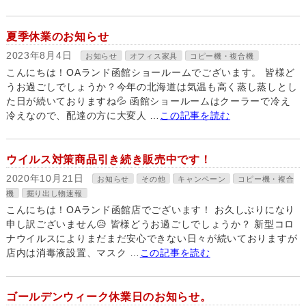
夏季休業のお知らせ
2023年8月4日
お知らせ
オフィス家具
コピー機・複合機
こんにちは！OAランド函館ショールームでございます。 皆様ど
うお過ごしでしょうか？今年の北海道は気温も高く蒸し蒸しとし
た日が続いておりますね💦 函館ショールームはクーラーで冷え
冷えなので、配達の方に大変人 …
この記事を読む
ウイルス対策商品引き続き販売中です！
2020年10月21日
お知らせ
その他
キャンペーン
コピー機・複合
機
掘り出し物速報
こんにちは！OAランド函館店でございます！ お久しぶりになり
申し訳ございません😥 皆様どうお過ごしでしょうか？ 新型コロ
ナウイルスによりまだまだ安心できない日々が続いておりますが
店内は消毒液設置、マスク …
この記事を読む
ゴールデンウィーク休業日のお知らせ。