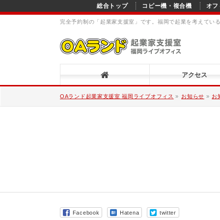
総合トップ
コピー機・複合機
オフ
完全予約制の「起業家支援室」です。福岡で起業を考えてい
アクセス
OAランド起業家支援室 福岡ライブオフィス
»
お知らせ
»
お
Facebook
Hatena
twitter