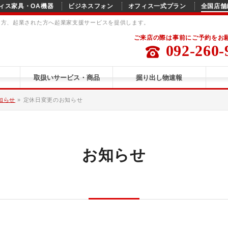
ィス家具・OA機器
ビジネスフォン
オフィス一式プラン
全国店舗
る方、起業された方へ起業家支援サービスを提供します。
ご来店の際は事前にご予約をお
092-260-
取扱いサービス・商品
掘り出し物速報
知らせ
»
定休日変更のお知らせ
お知らせ