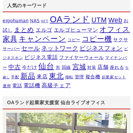
人気のキーワード
OAランド
UTM
Web
ergohuman
お
NAS
NTT
オフィス
まとめ
エルゴ
エルゴヒューマン
試し
キャンペーン
家具
コピー機
サクサ
コピー
セール
ネットワーク
ビジネスフォン
サーバー
ビ
ビジネス電話
ファイヤーウォール
マイナンバ
ジネスホン
仙台
宮城
中古
店舗
今だけ
光
回線
座れる
ー
対策
引
新品
東北
来店
複合機
管理
手配
移転
起業家セット
越し
高級チェア
電話機
電話
運用
OAランド起業家支援室 仙台ライブオフィス