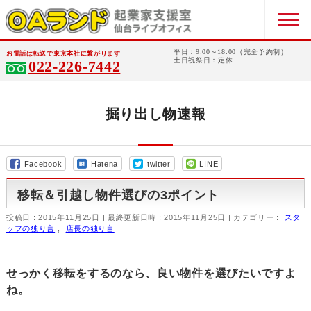
平日：9:00～18:00（完全予約制）
お電話は転送で東京本社に繋がります
土日祝祭日：定休
022-226-7442
掘り出し物速報
Facebook
Hatena
twitter
LINE
移転＆引越し物件選びの3ポイント
投稿日 : 2015年11月25日
最終更新日時 : 2015年11月25日
カテゴリー :
スタ
ッフの独り言
,
店長の独り言
せっかく移転をするのなら、良い物件を選びたいですよ
ね。