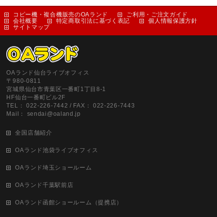
コピー機・複合機販売のOAランド
ご利用・ご注文ガイド
会社概要
特定商取引法に基づく表記
個人情報保護方針
サイトマップ
OAランド仙台ライブオフィス
〒980-0811
宮城県仙台市青葉区一番町1丁目8-1
HF仙台一番町ビル2F
TEL： 022-226-7442 / FAX： 022-226-7443
Mail： sendai@oaland.jp
全国店舗紹介
OAランド池袋ライブオフィス
OAランド埼玉ショールーム
OAランド千葉駅前店
OAランド函館ショールーム（提携店）