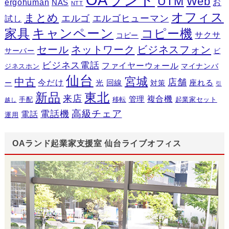
UTM
Web
ergohuman
お
NAS
NTT
オフィス
まとめ
エルゴ
エルゴヒューマン
試し
キャンペーン
家具
コピー機
サクサ
コピー
セール
ネットワーク
ビジネスフォン
サーバー
ビ
ビジネス電話
ファイヤーウォール
マイナンバ
ジネスホン
仙台
宮城
中古
店舗
今だけ
光
回線
座れる
ー
対策
引
新品
東北
来店
複合機
管理
手配
移転
起業家セット
越し
高級チェア
電話機
電話
運用
OAランド起業家支援室 仙台ライブオフィス