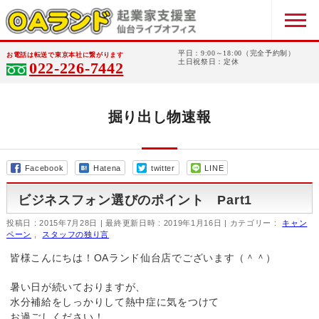
平日：9:00～18:00（完全予約制）
お電話は転送で東京本社に繋がります
土日祝祭日：定休
022-226-7442
掘り出し物速報
Facebook
Hatena
twitter
LINE
ビジネスフォン選びのポイント Part1
投稿日 : 2015年7月28日
最終更新日時 : 2019年1月16日
カテゴリー :
キャン
ペーン
,
スタッフの独り言
皆様こんにちは！OAランド仙台店でございます（＾＾）
暑い日が続いておりますが、
水分補給をしっかりして熱中症に気をつけて
お過ごしください！