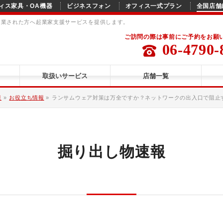
ィス家具・OA機器
ビジネスフォン
オフィス一式プラン
全国店舗
起業された方へ起業家支援サービスを提供します。
ご訪問の際は事前にご予約をお願
06-4790-
取扱いサービス
店舗一覧
報
»
お役立ち情報
»
ランサムウェア対策は万全ですか？ネットワークの出入口で阻止す
掘り出し物速報