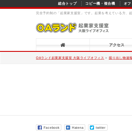
総合トップ
コピー機・複合機
オフ
完全予約制の「起業家支援室」です。起業を考えている方、
アクセス
OAランド起業家支援室 大阪ライブオフィス
»
掘り出し物速
Facebook
Hatena
twitter