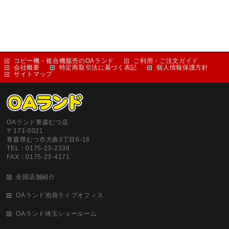
コピー機・複合機販売のOAランド
ご利用・ご注文ガイド
会社概要
特定商取引法に基づく表記
個人情報保護方針
サイトマップ
OAランド青森むつ店
〒171-0021
青森県むつ市大曲3丁目6-18
TEL：0175-23-2338
FAX：0175-23-4171
全国店舗紹介
OAランド池袋ライブオフィス
OAランド埼玉ショールーム