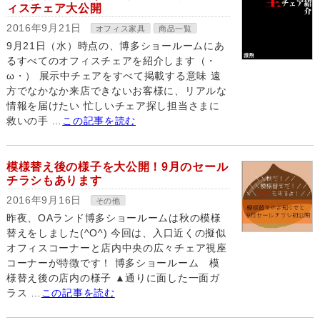
ィスチェア大公開
2016年9月21日
オフィス家具
商品一覧
9月21日（水）時点の、博多ショールームにあ
るすべてのオフィスチェアを紹介します（・
ω・） 展示中チェアをすべて掲載する意味 遠
方でなかなか来店できないお客様に、リアルな
情報を届けたい 忙しいチェア探し担当さまに
救いの手 …
この記事を読む
模様替え後の様子を大公開！9月のセール
チラシもあります
2016年9月16日
その他
昨夜、OAランド博多ショールームは秋の模様
替えをしました(^O^) 今回は、入口近くの擬似
オフィスコーナーと店内中央の広々チェア視座
コーナーが特徴です！ 博多ショールーム 模
様替え後の店内の様子 ▲通りに面した一面ガ
ラス …
この記事を読む