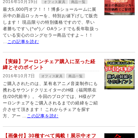
2016年10月19日
オフィス家具
商品一覧
最大5,000円オフ！！！博多ショールームに展
示中の新品ロッカーを、特別お値下げして販売
します！ 現品限りの特別価格ですので、早い
者勝ちです＼(^o^)／ OAランドでも長年取扱っ
ている安心のロングセラー商品ですよ～！！
…
この記事を読む
【実録】アーロンチェア購入に至った経
緯とそのポイント
2016年10月7日
オフィス家具
商品一覧
ご購入されたのは、某有名アニメ音楽制作にも
携わるサウンドクリエイターのH様（福岡県在
住/20代前半）。 今回のブログでは、H様がア
ーロンチェアをご購入されるまでの経緯をご紹
介させて頂きます！ これからチェアを探す
方、アー …
この記事を読む
【画像付】30種すべて掲載！展示中オフ