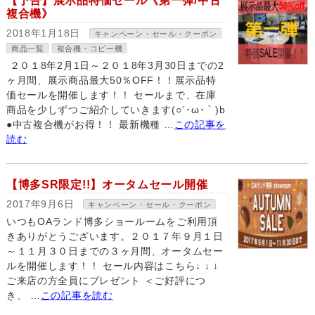
【予告】展示品特価セール《第一弾/中古
複合機》
2018年1月18日
キャンペーン・セール・クーポン
商品一覧
複合機・コピー機
２０１8年2月1日～２０１8年3月30日までの2
ヶ月間、展示商品最大50％OFF！！展示品特
価セールを開催します！！ セールまで、在庫
商品を少しずつご紹介していきます(○´･ω･｀)b
●中古複合機がお得！！ 最新機種 …
この記事を
読む
【博多SR限定!!】オータムセール開催
2017年9月6日
キャンペーン・セール・クーポン
いつもOAランド博多ショールームをご利用頂
きありがとうございます。２０１７年９月１日
～１１月３０日までの３ヶ月間、オータムセー
ルを開催します！！ セール内容はこちら↓ ↓ ↓
ご来店の方全員にプレゼント ＜ご好評につ
き、 …
この記事を読む