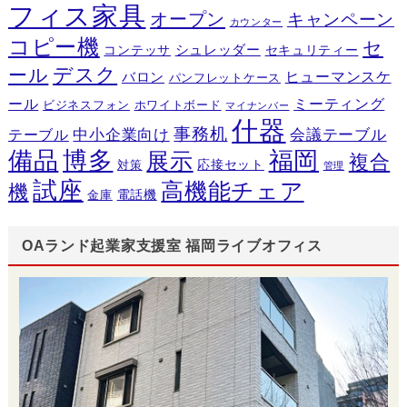
フィス家具
オープン
キャンペーン
カウンター
コピー機
セ
シュレッダー
コンテッサ
セキュリティー
デスク
ール
ヒューマンスケ
バロン
パンフレットケース
ール
ミーティング
ビジネスフォン
ホワイトボード
マイナンバー
什器
事務机
テーブル
中小企業向け
会議テーブル
備品
博多
福岡
展示
複合
応接セット
対策
管理
試座
高機能チェア
機
電話機
金庫
OAランド起業家支援室 福岡ライブオフィス