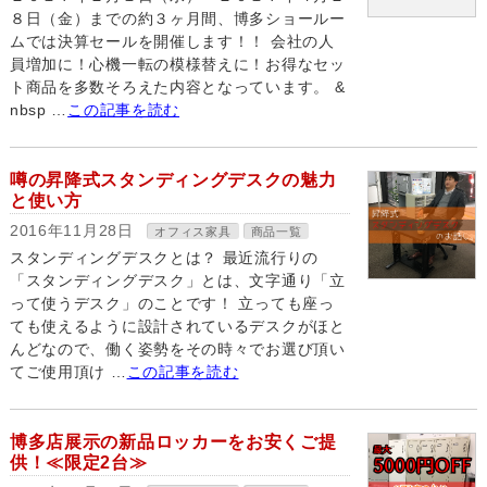
８日（金）までの約３ヶ月間、博多ショールー
ムでは決算セールを開催します！！ 会社の人
員増加に！心機一転の模様替えに！お得なセッ
ト商品を多数そろえた内容となっています。 &
nbsp …
この記事を読む
噂の昇降式スタンディングデスクの魅力
と使い方
2016年11月28日
オフィス家具
商品一覧
スタンディングデスクとは？ 最近流行りの
「スタンディングデスク」とは、文字通り「立
って使うデスク」のことです！ 立っても座っ
ても使えるように設計されているデスクがほと
んどなので、働く姿勢をその時々でお選び頂い
てご使用頂け …
この記事を読む
博多店展示の新品ロッカーをお安くご提
供！≪限定2台≫