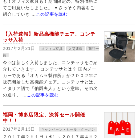
も！オフィス家具も！期間限定の、特別価格に
てご用意いたしました。 ▼さっそく内容をご
紹介していき …
この記事を読む
【入荷速報】新品高機能チェア、コンテ
ッサ入荷
2017年2月21日
オフィス家具
入荷速報
商品一
覧
今回は新しく入荷しました、コンテッサをご紹
介していきます。 コンテッサとは？ 国内メー
カーである『オカムラ製作所』が２００２年に
販売開始した高機能チェア。コンテッサとは、
イタリア語で『伯爵夫人』という意味。その名
の通り、 …
この記事を読む
福岡・博多店限定、決算セール開催
中！！
2017年2月13日
キャンペーン・セール・クーポン
２０１７年２月１日（水）～２０１７年４月２