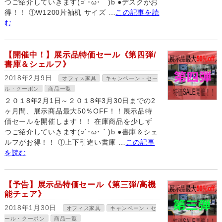
つご紹介していきます(○´･ω･｀)b ●デスクがお
得！！ ①W1200片袖机 サイズ …
この記事を読
む
【開催中！】展示品特価セール《第四弾/
書庫＆シェルフ》
2018年2月9日
オフィス家具
キャンペーン・セー
ル・クーポン
商品一覧
２０１8年2月1日～２０１8年3月30日までの2
ヶ月間、展示商品最大50％OFF！！展示品特
価セールを開催します！！ 在庫商品を少しず
つご紹介していきます(○´･ω･｀)b ●書庫＆シェ
ルフがお得！！ ①上下引違い書庫 …
この記事
を読む
【予告】展示品特価セール《第三弾/高機
能チェア》
2018年1月30日
オフィス家具
キャンペーン・セ
ール・クーポン
商品一覧