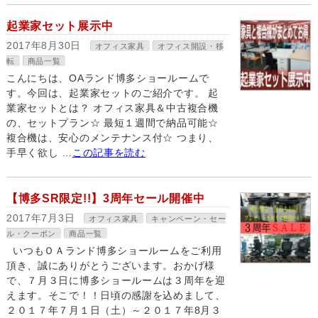
起業家セット展示中
2017年8月30日
オフィス家具
オフィス開設・移
転
商品一覧
こんにちは、OAランド博多ショールームで
す。今回は、起業家セットのご紹介です。 起
業家セットとは？ オフィス家具＆中古複合機
の、セットプラン☆ 最短１週間で納品可能☆
複合機は、安心のメンテナンス付☆ つまり、
手早く欲し …
この記事を読む
【博多SR限定!!】3周年セール開催中
2017年7月3日
オフィス家具
キャンペーン・セー
ル・クーポン
商品一覧
いつもＯＡランド博多ショールームをご利用
頂き、誠にありがとうございます。おかげ様
で、７月３日に博多ショールームは３周年を迎
えます。そこで！！日頃の感謝を込めまして、
２０１７年７月１日（土）～２０１７年8月３