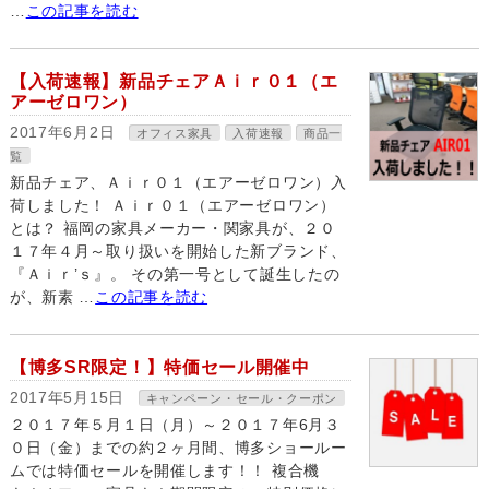
…
この記事を読む
【入荷速報】新品チェアＡｉｒ０１（エ
アーゼロワン）
2017年6月2日
オフィス家具
入荷速報
商品一
覧
新品チェア、Ａｉｒ０１（エアーゼロワン）入
荷しました！ Ａｉｒ０１（エアーゼロワン）
とは？ 福岡の家具メーカー・関家具が、２０
１７年４月～取り扱いを開始した新ブランド、
『Ａｉｒ’ｓ』。 その第一号として誕生したの
が、新素 …
この記事を読む
【博多SR限定！】特価セール開催中
2017年5月15日
キャンペーン・セール・クーポン
２０１７年５月１日（月）～２０１７年6月３
０日（金）までの約２ヶ月間、博多ショールー
ムでは特価セールを開催します！！ 複合機