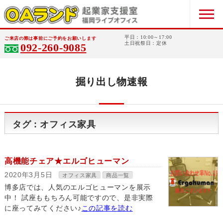
平日：10:00～17:00
ご来店の際は事前にご予約をお願いします
土日祝祭日：定休
092-260-9085
掘り出し物速報
タグ : オフィス家具
高機能チェア★エルゴヒューマン
2020年3月5日
オフィス家具
商品一覧
博多店では、人気のエルゴヒューマンを展示
中！ 試座ももちろん可能ですので、是非実際
に座ってみてください♪
この記事を読む