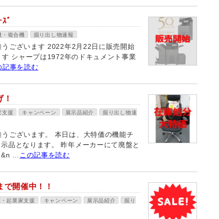
ｽﾞ
機・複合機
掘り出し物速報
ございます 2022年2月22日に販売開始
す シャープは1972年のドキュメント事業
の記事を読む
げ！
家支援
キャンペーン
展示品紹介
掘り出し物速
難うございます。 本日は、大特価の機能チ
展示品となります。 昨年メーカーにて廃盤と
n …
この記事を読む
日まで開催中！！
設・起業家支援
キャンペーン
展示品紹介
掘り