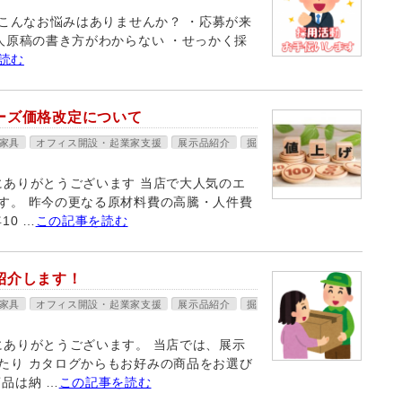
こんなお悩みはありませんか？ ・応募が来
人原稿の書き方がわからない ・せっかく採
読む
ーズ価格改定について
家具
オフィス開設・起業家支援
展示品紹介
掘
にありがとうございます 当店で大人気のエ
す。 昨今の更なる原材料費の高騰・人件費
10 …
この記事を読む
紹介します！
家具
オフィス開設・起業家支援
展示品紹介
掘
にありがとうございます。 当店では、展示
たり カタログからもお好みの商品をお選び
品は納 …
この記事を読む