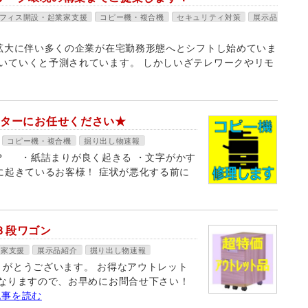
フィス開設・起業家支援
コピー機・複合機
セキュリティ対策
展示品
の拡大に伴い多くの企業が在宅勤務形態へとシフトし始めていま
いていくと予測されています。 しかしいざテレワークやリモ
ンターにお任せください★
コピー機・複合機
掘り出し物速報
？ ・紙詰まりが良く起きる ・文字がかす
に起きているお客様！ 症状が悪化する前に
３段ワゴン
業家支援
展示品紹介
掘り出し物速報
りがとうございます。 お得なアウトレット
となりますので、お早めにお問合せ下さい！
記事を読む