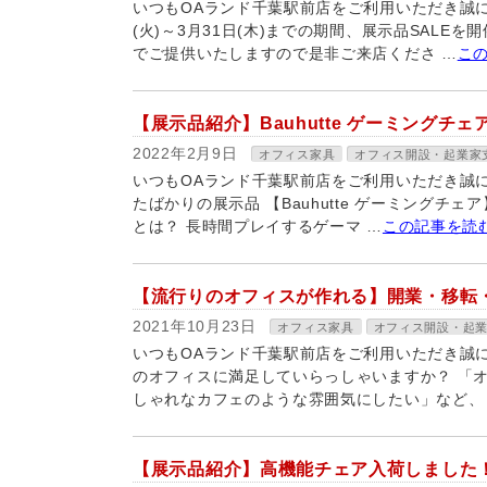
いつもOAランド千葉駅前店をご利用いただき誠にあ
(火)～3月31日(木)までの期間、展示品SALE
でご提供いたしますので是非ご来店くださ …
こ
【展示品紹介】Bauhutte ゲーミングチェア
2022年2月9日
オフィス家具
オフィス開設・起業家
いつもOAランド千葉駅前店をご利用いただき誠
たばかりの展示品 【Bauhutte ゲーミング
とは？ 長時間プレイするゲーマ …
この記事を読
【流行りのオフィスが作れる】開業・移転
2021年10月23日
オフィス家具
オフィス開設・起
いつもOAランド千葉駅前店をご利用いただき誠
のオフィスに満足していらっしゃいますか？ 「
しゃれなカフェのような雰囲気にしたい」など、 
【展示品紹介】高機能チェア入荷しました