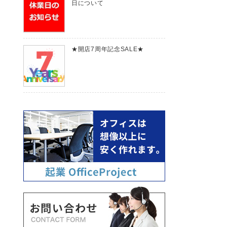
日について
★開店7周年記念SALE★