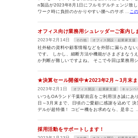
n製品が2023年8月1日にフルモデルチェンジ致
ワーク時に負担のかかりやすい腰へのサポ …
こ
オフィス向け業務用シュレッダーご案内し
2023年2月14日
その他
オフィス開設・起業家支援
社外秘の資料や顧客情報などを外部に漏らさない
です。 しかし、細断方法や機能がさまざまなう
か判断が難しいですよね。 そこで今回は業務用シ
★決算セール開催中★2023年2月～3月末
2023年2月1日
オフィス開設・起業家支援
キャンペ
いつもOAランド千葉駅前店をご利用頂き誠にありが
日～3月末まで、日頃のご愛顧に感謝を込めて 決
デルが超特価！ コピー機をお求めなら、是非こ 
採用活動をサポートします！
2023年1月23日