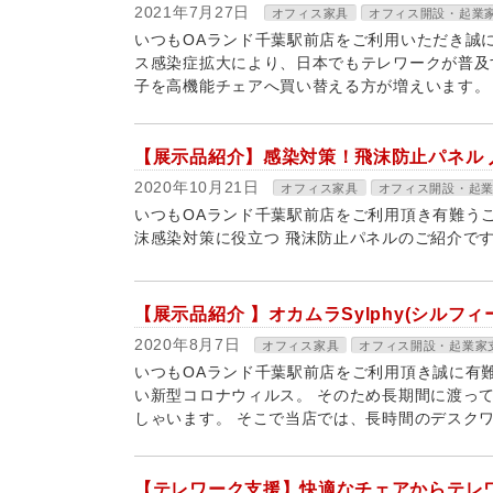
2021年7月27日
オフィス家具
オフィス開設・起業
いつもOAランド千葉駅前店をご利用いただき誠
ス感染症拡大により、日本でもテレワークが普及
子を高機能チェアへ買い替える方が増えいます。 
【展示品紹介】感染対策！飛沫防止パネル 
2020年10月21日
オフィス家具
オフィス開設・起
いつもOAランド千葉駅前店をご利用頂き有難う
沫感染対策に役立つ 飛沫防止パネルのご紹介
【展示品紹介 】オカムラSylphy(シルフ
2020年8月7日
オフィス家具
オフィス開設・起業家
いつもOAランド千葉駅前店をご利用頂き誠に有
い新型コロナウィルス。 そのため長期間に渡っ
しゃいます。 そこで当店では、長時間のデスクワ
【テレワーク支援】快適なチェアからテレ