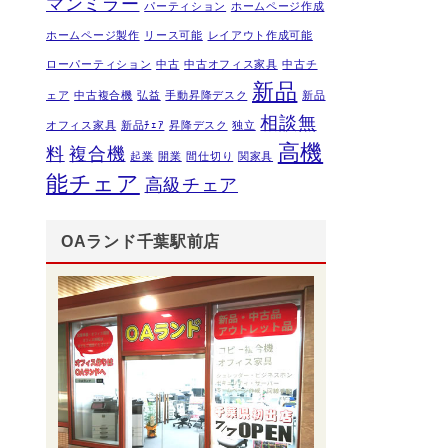
マンミラー
パーティション
ホームページ作成
ホームページ製作
リース可能
レイアウト作成可能
ローパーティション
中古
中古オフィス家具
中古チ
新品
ェア
中古複合機
弘益
手動昇降デスク
新品
相談無
オフィス家具
新品ﾁｪｱ
昇降デスク
独立
高機
料
複合機
起業
開業
間仕切り
関家具
能チェア
高級チェア
OAランド千葉駅前店