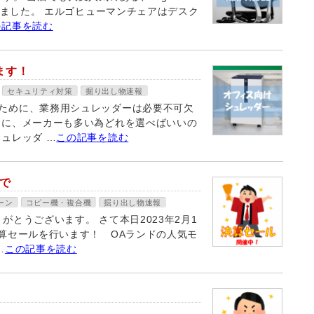
しました。 エルゴヒューマンチェアはデスク
の記事を読む
ます！
セキュリティ対策
掘り出し物速報
ために、業務用シュレッダーは必要不可欠
えに、メーカーも多い為どれを選べばいいの
ュレッダ …
この記事を読む
まで
ーン
コピー機・複合機
掘り出し物速報
とうございます。 さて本日2023年2月1
算セールを行います！ OAランドの人気モ
…
この記事を読む