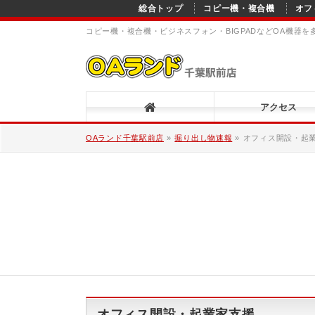
総合トップ
コピー機・複合機
オフ
コピー機・複合機・ビジネスフォン・BIGPADなどOA機器
アクセス
OAランド千葉駅前店
»
掘り出し物速報
»
オフィス開設・起
オフィス開設・起業家支援