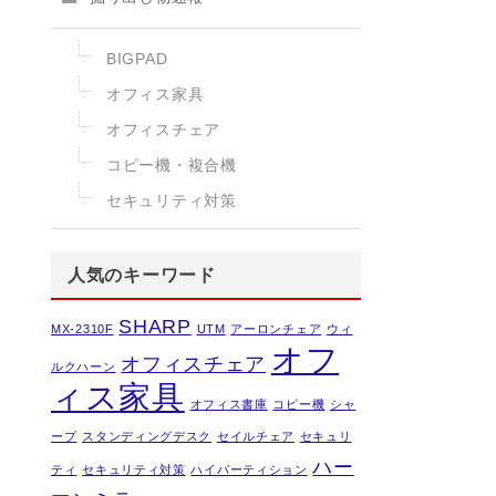
BIGPAD
オフィス家具
オフィスチェア
コピー機・複合機
セキュリティ対策
人気のキーワード
SHARP
MX-2310F
UTM
アーロンチェア
ウィ
オフ
オフィスチェア
ルクハーン
ィス家具
オフィス書庫
コピー機
シャ
ープ
スタンディングデスク
セイルチェア
セキュリ
ハー
ティ
セキュリティ対策
ハイパーティション