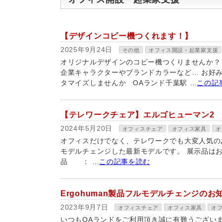
【デザインコピー機つくれます！】
2025年9月24日
その他
オフィス開設・起業家支援
オリジナルデザインのコピー機つくりませんか？
企業キャラクターやブランドカラーなど… お好
タマイズしませんか OAランド千葉駅 …
この記
【テレワークチェア】エルゴヒューマン2
2024年5月20日
オフィスチェア
オフィス家具
オ
オフィスだけでなく、テレワークでも大変人気のあるE
モデルチェンジした最新モデルです。 展示品はお
品 ： …
この記事を読む
Ergohuman製品フルモデルチェンジのお
2023年9月7日
オフィスチェア
オフィス家具
オ
いつもOAランドをご利用頂き誠に有難うございます