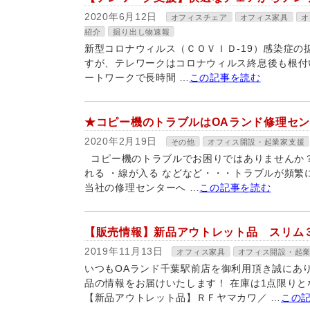
2020年6月12日
オフィスチェア
オフィス家具
オ
紹介
掘り出し物速報
新型コロナウィルス（ＣＯＶＩＤ-19）感染症
すが、テレワークはコロナウィルス終息後も根付
ートワークで長時間 …
この記事を読む
★コピー機のトラブルはOAランド修理セ
2020年2月19日
その他
オフィス開設・起業家支援
コピー機のトラブルでお困りではありませんか
れる ・線が入る などなど・・・トラブルが頻繁
当社の修理センターへ …
この記事を読む
【販売情報】新品アウトレット品 スリム
2019年11月13日
オフィス家具
オフィス開設・起
いつもOAランド千葉駅前店を御利用頂き誠にあ
品の情報をお届けいたします！ 在庫は1点限り
【新品アウトレット品】ＲＦヤマカワ／ …
この