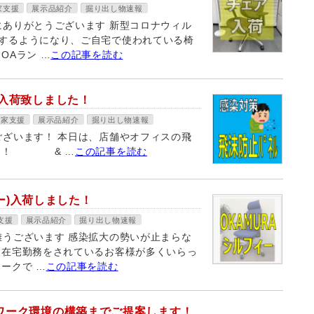
家支援
展示品紹介
掘り出し物速報
にありがとうございます 新型コロナウィル
するようになり、ご自宅で使われている椅
OAラン …
この記事を読む
入荷致しました！
業家支援
展示品紹介
掘り出し物速報
ございます！ 本日は、店舗やオフィスの飛
です！ & …
この記事を読む
ィー)入荷しました！
支援
展示品紹介
掘り出し物速報
難うございます 感染拡大の勢いが止まらな
て在宅勤務をされているお客様が多くいらっ
ークで …
この記事を読む
ワーク環境の構築までご提案します！