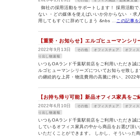
その他
オフィス開設・起業家支援
御社の採用活動をサポートします！ 採用活動で
ない ・どの媒体を使えばいいか分からない ・求
用してもすぐに辞めてしまう &nbs …
この記事を
【重要・お知らせ】エルゴヒューマンシリ
2022年9月13日
その他
オフィスチェア
オフィス
り出し物速報
いつもOAランド千葉駅前店をご利用いただき誠
ルゴヒューマンシリーズについてお知らせ致しま
の継続的な上昇・物流費用の高騰に伴い、2022年
【お持ち帰り可能】新品オフィス家具をご
2022年6月10日
その他
オフィスチェア
オフィス
り出し物速報
いつもOAランド千葉駅前店をご利用いただき誠
しているオフィス家具の中から商品をお選び頂い
いただくことができます。 しかし、そういった商