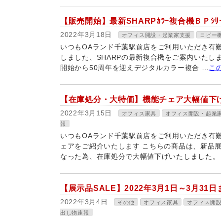
【販売開始】最新SHARPｶﾗｰ複合機ＢＰｼﾘｰ
2022年3月18日
オフィス開設・起業家支援
コピー
いつもOAランド千葉駅前店をご利用いただき有難う
しました、SHARPの最新複合機をご案内いたしま
開始から50周年を迎えデジタルカラー複合 …
こ
【在庫処分・大特価】機能チェア大幅値下
2022年3月15日
オフィス家具
オフィス開設・起業
報
いつもOAランド千葉駅前店をご利用いただき有
ェアをご紹介いたします こちらの商品は、新品
なった為、在庫処分で大幅値下げいたしました。 &
【展示品SALE】2022年3月1日～3月31
2022年3月4日
その他
オフィス家具
オフィス開
出し物速報