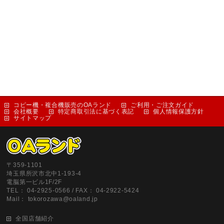
コピー機・複合機販売のOAランド
ご利用・ご注文ガイド
会社概要
特定商取引法に基づく表記
個人情報保護方針
サイトマップ
〒359-1101
埼玉県所沢市北中1-193-4
電脳第一ビル1F/2F
TEL： 04-2925-0566 / FAX： 04-2922-5424
Mail： tokorozawa@oaland.jp
全国店舗紹介