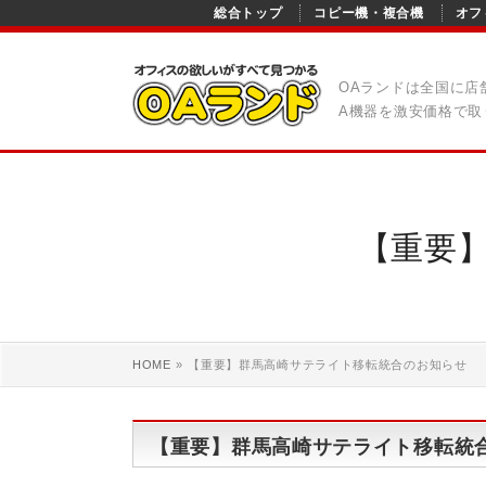
総合トップ
コピー機・複合機
オフ
OAランドは全国に店
A機器を激安価格で取
【重要
HOME
»
【重要】群馬高崎サテライト移転統合のお知らせ
【重要】群馬高崎サテライト移転統