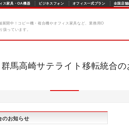
ィス家具・OA機器
ビジネスフォン
オフィス一式プラン
全国店舗
舗展開中！コピー機・複合機やオフィス家具など、業務用O
り扱っています。
】群馬高崎サテライト移転統合の
合のお知らせ