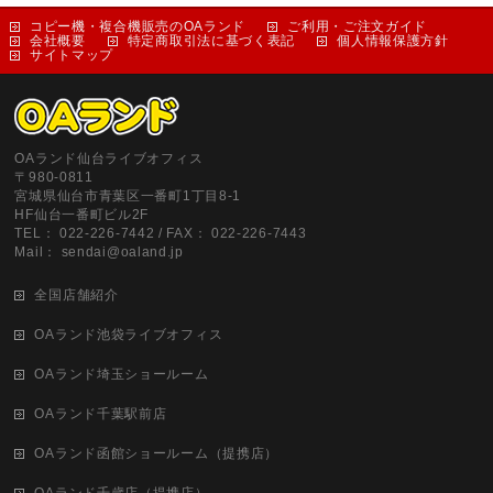
コピー機・複合機販売のOAランド
ご利用・ご注文ガイド
会社概要
特定商取引法に基づく表記
個人情報保護方針
サイトマップ
OAランド仙台ライブオフィス
〒980-0811
宮城県仙台市青葉区一番町1丁目8-1
HF仙台一番町ビル2F
TEL： 022-226-7442 / FAX： 022-226-7443
Mail： sendai@oaland.jp
全国店舗紹介
OAランド池袋ライブオフィス
OAランド埼玉ショールーム
OAランド千葉駅前店
OAランド函館ショールーム（提携店）