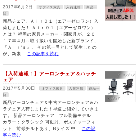
2017年6月2日
オフィス家具
入荷速報
商品一
覧
新品チェア、Ａｉｒ０１（エアーゼロワン）入
荷しました！ Ａｉｒ０１（エアーゼロワン）
とは？ 福岡の家具メーカー・関家具が、２０
１７年４月～取り扱いを開始した新ブランド、
『Ａｉｒ’ｓ』。 その第一号として誕生したの
が、新素 …
この記事を読む
【入荷速報！】アーロンチェア＆ハラチ
ェア
2017年5月30日
オフィス家具
入荷速報
商品一
覧
新品アーロンチェア＆中古アーロンチェア＆ハ
ラチェア入荷しました！早速ご紹介していきま
す。 新品アーロンチェア フル装備モデル
カラー：クラシック 可動肘、ポスチャーフィ
ット、前傾チルトあり、Bサイズ 中 …
この記
事を読む