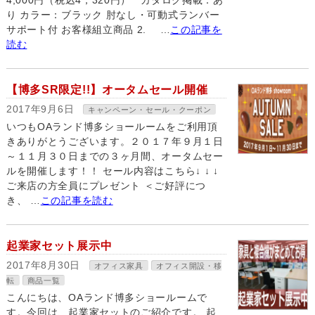
4,000円（税込4，320円） カタログ掲載：あ
り カラー：ブラック 肘なし・可動式ランバー
サポート付 お客様組立商品 2. …
この記事を
読む
【博多SR限定!!】オータムセール開催
2017年9月6日
キャンペーン・セール・クーポン
いつもOAランド博多ショールームをご利用頂
きありがとうございます。２０１７年９月１日
～１１月３０日までの３ヶ月間、オータムセー
ルを開催します！！ セール内容はこちら↓ ↓ ↓
ご来店の方全員にプレゼント ＜ご好評につ
き、 …
この記事を読む
起業家セット展示中
2017年8月30日
オフィス家具
オフィス開設・移
転
商品一覧
こんにちは、OAランド博多ショールームで
す。今回は、起業家セットのご紹介です。 起