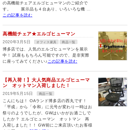
の高機能チェアエルゴヒューマンのご紹介で
す。 展示品も４台あり、いろいろな機 …
この記事を読む
高機能チェア★エルゴヒューマン
2020年3月5日
オフィス家具
商品一覧
博多店では、人気のエルゴヒューマンを展示
中！ 試座ももちろん可能ですので、是非実際
に座ってみてください♪
この記事を読む
【再入荷！】大人気商品エルゴヒューマ
ン オットマン入荷しました！
2019年5月15日
商品一覧
こんにちは！ OAランド博多店の西丸です！
「平成」から「令和」に元号が変わり一時はお
祭りのようでしたが、GWはいかがお過ごしで
したか？ エルゴヒューマン オットマン 再
入荷しました！！ GW前にご来店頂いたお客様