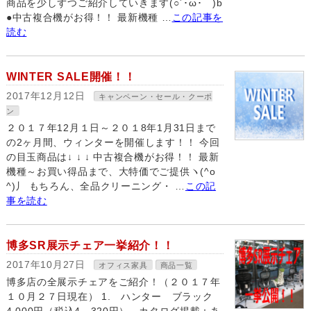
商品を少しずつご紹介していきます(○´･ω･｀)b
●中古複合機がお得！！ 最新機種 …
この記事を
読む
WINTER SALE開催！！
2017年12月12日
キャンペーン・セール・クーポ
ン
２０１７年12月１日～２０１8年1月31日まで
の2ヶ月間、ウィンターを開催します！！ 今回
の目玉商品は↓ ↓ ↓ 中古複合機がお得！！ 最新
機種～お買い得品まで、大特価でご提供ヽ(^o
^)丿 もちろん、全品クリーニング・ …
この記
事を読む
博多SR展示チェア一挙紹介！！
2017年10月27日
オフィス家具
商品一覧
博多店の全展示チェアをご紹介！（２０１７年
１０月２７日現在） 1. ハンター ブラック