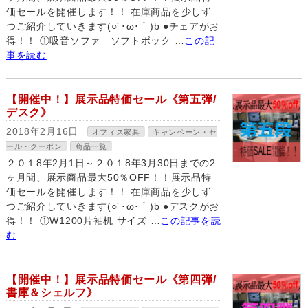
価セールを開催します！！ 在庫商品を少しず
つご紹介していきます(○´･ω･｀)b ●チェアがお
得！！ ①吸音ソファ ソフトボック …
この記
事を読む
【開催中！】展示品特価セール《第五弾/
デスク》
2018年2月16日
オフィス家具
キャンペーン・セ
ール・クーポン
商品一覧
２０１8年2月1日～２０１8年3月30日までの2
ヶ月間、展示商品最大50％OFF！！展示品特
価セールを開催します！！ 在庫商品を少しず
つご紹介していきます(○´･ω･｀)b ●デスクがお
得！！ ①W1200片袖机 サイズ …
この記事を読
む
【開催中！】展示品特価セール《第四弾/
書庫＆シェルフ》