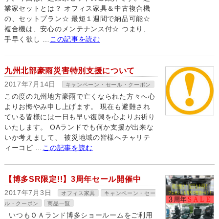
業家セットとは？ オフィス家具＆中古複合機
の、セットプラン☆ 最短１週間で納品可能☆
複合機は、安心のメンテナンス付☆ つまり、
手早く欲し …
この記事を読む
九州北部豪雨災害特別支援について
2017年7月14日
キャンペーン・セール・クーポン
この度の九州地方豪雨で亡くなられた方々へ心
よりお悔やみ申し上げます。 現在も避難され
ている皆様には一日も早い復興を心よりお祈り
いたします。 OAランドでも何か支援が出来な
いか考えまして、 被災地域の皆様へチャリテ
ィーコピ …
この記事を読む
【博多SR限定!!】3周年セール開催中
2017年7月3日
オフィス家具
キャンペーン・セー
ル・クーポン
商品一覧
いつもＯＡランド博多ショールームをご利用