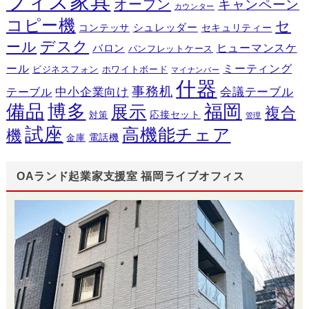
フィス家具
オープン
キャンペーン
カウンター
コピー機
セ
シュレッダー
コンテッサ
セキュリティー
デスク
ール
ヒューマンスケ
バロン
パンフレットケース
ール
ミーティング
ビジネスフォン
ホワイトボード
マイナンバー
什器
事務机
テーブル
中小企業向け
会議テーブル
備品
博多
福岡
展示
複合
応接セット
対策
管理
試座
高機能チェア
機
電話機
金庫
OAランド起業家支援室 福岡ライブオフィス