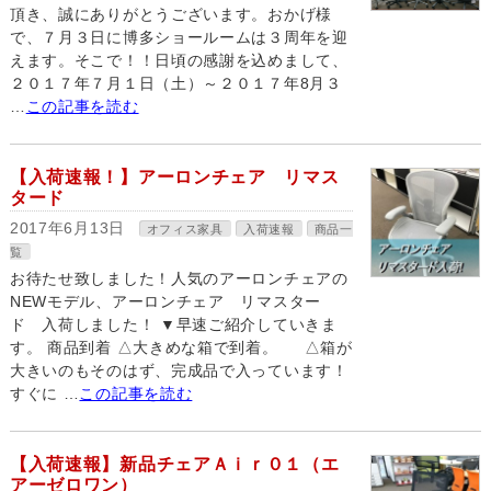
頂き、誠にありがとうございます。おかげ様
で、７月３日に博多ショールームは３周年を迎
えます。そこで！！日頃の感謝を込めまして、
２０１７年７月１日（土）～２０１７年8月３
…
この記事を読む
【入荷速報！】アーロンチェア リマス
タード
2017年6月13日
オフィス家具
入荷速報
商品一
覧
お待たせ致しました！人気のアーロンチェアの
NEWモデル、アーロンチェア リマスター
ド 入荷しました！ ▼早速ご紹介していきま
す。 商品到着 △大きめな箱で到着。 △箱が
大きいのもそのはず、完成品で入っています！
すぐに …
この記事を読む
【入荷速報】新品チェアＡｉｒ０１（エ
アーゼロワン）