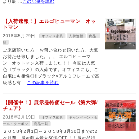
より展 …
この記事を読む
【入荷速報！】エルゴヒューマン オッ
トマン
2018年5月29日
オフィス家具
入荷速報
商品一
覧
ご来店頂いた方・お問い合わせ頂いた方、大変
お待たせ致しました。。。 エルゴヒューマ
ン オットマン入荷しました！！ 今回は人気
色《ブラック》の入荷です。オフィスにも、ご
自宅にも相性◎!!ブラック×アルミフレームで高
級感も有 …
この記事を読む
【開催中！】展示品特価セール《第六弾/
チェア》
2018年2月19日
オフィス家具
キャンペーン・セ
ール・クーポン
商品一覧
２０１8年2月1日～２０１8年3月30日までの2
ヶ月間、展示商品最大50％OFF！！展示品特