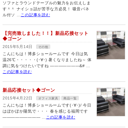
ソファとラウンドテーブルの魅力をお伝えしま
す＾＾ ナイショ話が苦手な方必見！ 吸音パネ
ル付ソ …
この記事を読む
【完売致しました！！】新品応接セット
◆ゴーン
2015年5月14日
その他
こんにちは！博多ショールームです 今日は気
温26℃・・・・・(･∀･) 暑くなりましたね～ 体
調に気をつけたいですね ———————&# …
この記事を読む
新品応接セット◆ゴーン
2015年4月22日
オフィス家具
商品一覧
こんにちは！博多ショールームです(･∀･)/ 今日
はぽかぽか陽気で・・・ 春を感じる福岡です
————————— …
この記事を読む