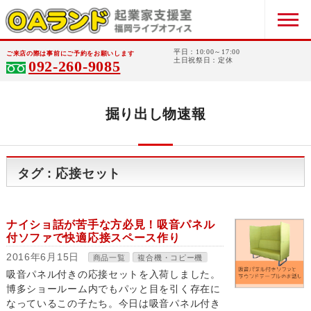
平日：10:00～17:00
ご来店の際は事前にご予約をお願いします
土日祝祭日：定休
092-260-9085
掘り出し物速報
タグ : 応接セット
ナイショ話が苦手な方必見！吸音パネル
付ソファで快適応接スペース作り
2016年6月15日
商品一覧
複合機・コピー機
吸音パネル付きの応接セットを入荷しました。
博多ショールーム内でもパッと目を引く存在に
なっているこの子たち。今日は吸音パネル付き