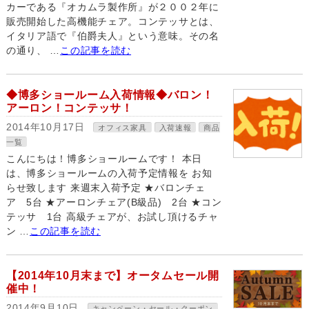
カーである『オカムラ製作所』が２００２年に
販売開始した高機能チェア。コンテッサとは、
イタリア語で『伯爵夫人』という意味。その名
の通り、 …
この記事を読む
◆博多ショールーム入荷情報◆バロン！
アーロン！コンテッサ！
2014年10月17日
オフィス家具
入荷速報
商品
一覧
こんにちは！博多ショールームです！ 本日
は、博多ショールームの入荷予定情報を お知
らせ致します 来週末入荷予定 ★バロンチェ
ア 5台 ★アーロンチェア(B級品) 2台 ★コン
テッサ 1台 高級チェアが、お試し頂けるチャ
ン …
この記事を読む
【2014年10月末まで】オータムセール開
催中！
2014年9月10日
キャンペーン・セール・クーポン