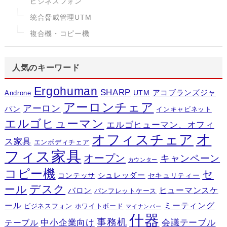
ビジネスフォン
統合脅威管理UTM
複合機・コピー機
人気のキーワード
Ergohuman
SHARP
アコブランズジャ
UTM
Androne
アーロンチェア
アーロン
パン
インキャビネット
エルゴヒューマン
エルゴヒューマン、オフィ
オ
オフィスチェア
ス家具
エンボディチェア
フィス家具
オープン
キャンペーン
カウンター
コピー機
セ
シュレッダー
コンテッサ
セキュリティー
デスク
ール
ヒューマンスケ
バロン
パンフレットケース
ール
ミーティング
ビジネスフォン
ホワイトボード
マイナンバー
什器
事務机
テーブル
中小企業向け
会議テーブル