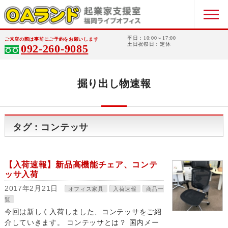
平日：10:00～17:00
ご来店の際は事前にご予約をお願いします
土日祝祭日：定休
092-260-9085
掘り出し物速報
タグ : コンテッサ
【入荷速報】新品高機能チェア、コンテ
ッサ入荷
2017年2月21日
オフィス家具
入荷速報
商品一
覧
今回は新しく入荷しました、コンテッサをご紹
介していきます。 コンテッサとは？ 国内メー