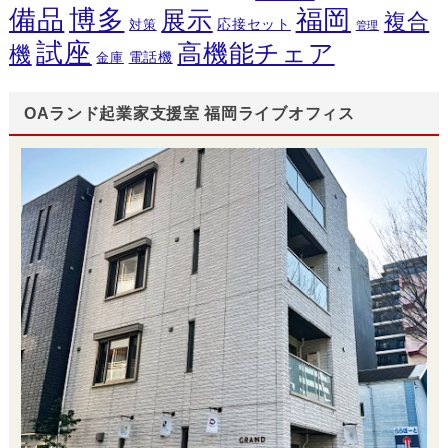
備品
博多
福岡
展示
複合
応接セット
対策
管理
試座
高機能チェア
機
電話機
金庫
OAランド起業家支援室 福岡ライブオフィス