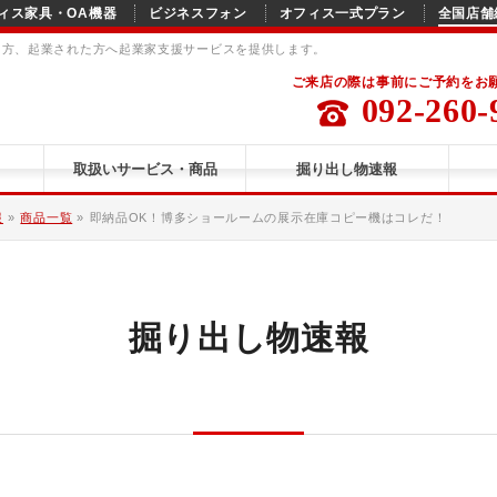
ィス家具・OA機器
ビジネスフォン
オフィス一式プラン
全国店舗
る方、起業された方へ起業家支援サービスを提供します。
ご来店の際は事前にご予約をお
092-260-
取扱いサービス・商品
掘り出し物速報
報
»
商品一覧
»
即納品OK！博多ショールームの展示在庫コピー機はコレだ！
掘り出し物速報