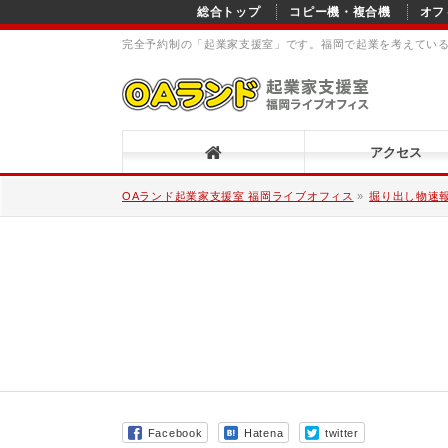
総合トップ
コピー機・複合機
オフ
完全予約制の「起業家支援室」です。福岡で起業を考えてい
アクセス
OAランド起業家支援室 福岡ライブオフィス
»
掘り出し物速
Facebook
Hatena
twitter