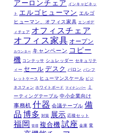
アーロンチェア
インキャビネッ
エルゴヒューマン
エルゴ
ト
ヒューマン、オフィス家具
エンボデ
オフィスチェア
ィチェア
オフィス家具
オープン
コピー
キャンペーン
カウンター
機
シュレッダー
コンテッサ
セキュリテ
デスク
セール
バロン
ィー
パンフ
ヒューマンスケール
レットケース
ビジ
ミ
ネスフォン
ホワイトボード
マイナンバー
ーティングテーブル
中小企業向け
什器
備
事務机
会議テーブル
品
博多
展示
応接セット
対策
福岡
試座
複合機
電
金庫
管理