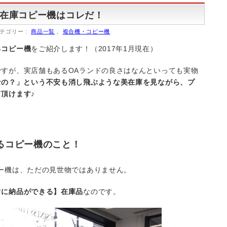
示在庫コピー機はコレだ！
テゴリー :
商品一覧
,
複合機・コピー機
るコピー機
をご紹介します！（2017年1月現在）
すが、実店舗もあるOAランドの良さはなんといっても実物
なの？」という不安も消し飛ぶような美在庫を見ながら、プ
頂けます♪
るコピー機のこと！
ー機は、ただの見世物ではありません。
ぐに納品ができる】在庫品
なのです。