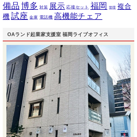
備品
博多
福岡
展示
複合
応接セット
対策
管理
試座
高機能チェア
機
電話機
金庫
OAランド起業家支援室 福岡ライブオフィス