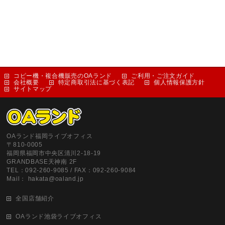
コピー機・複合機販売のOAランド
ご利用・ご注文ガイド
会社概要
特定商取引法に基づく表記
個人情報保護方針
サイトマップ
OAランド福岡ライブオフィス
〒810-0005
福岡県福岡市中央区清川2-18-19
GRANDBASE天神南 2F
TEL：092-260-9085 / FAX：092-260-9084
Mail： hakata@oaland.jp
全国店舗紹介
OAランド池袋ライブオフィス