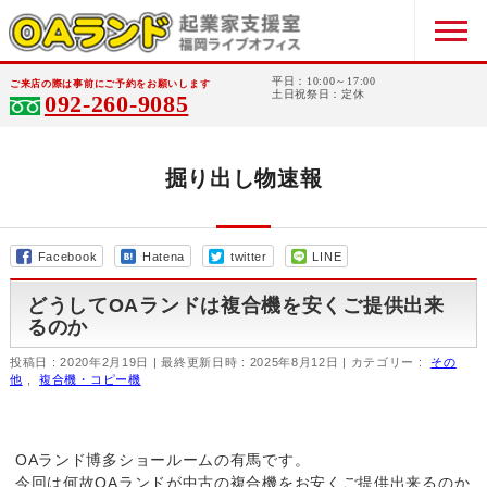
平日：10:00～17:00
ご来店の際は事前にご予約をお願いします
土日祝祭日：定休
092-260-9085
掘り出し物速報
Facebook
Hatena
twitter
LINE
どうしてOAランドは複合機を安くご提供出来
るのか
投稿日 : 2020年2月19日
最終更新日時 : 2025年8月12日
カテゴリー :
その
他
,
複合機・コピー機
OAランド博多ショールームの有馬です。
今回は何故OAランドが中古の複合機をお安くご提供出来るのか