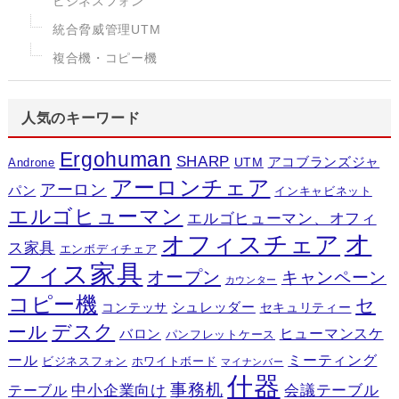
ビジネスフォン
統合脅威管理UTM
複合機・コピー機
人気のキーワード
Ergohuman
SHARP
アコブランズジャ
UTM
Androne
アーロンチェア
アーロン
パン
インキャビネット
エルゴヒューマン
エルゴヒューマン、オフィ
オ
オフィスチェア
ス家具
エンボディチェア
フィス家具
オープン
キャンペーン
カウンター
コピー機
セ
シュレッダー
コンテッサ
セキュリティー
デスク
ール
ヒューマンスケ
バロン
パンフレットケース
ール
ミーティング
ビジネスフォン
ホワイトボード
マイナンバー
什器
事務机
テーブル
中小企業向け
会議テーブル