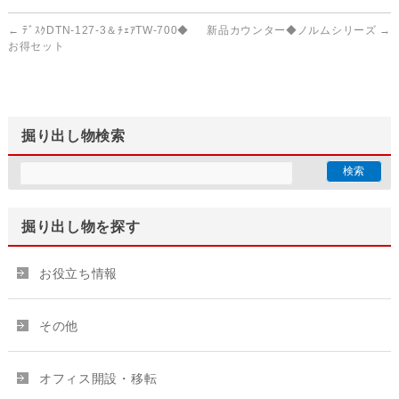
←
ﾃﾞｽｸDTN-127-3＆ﾁｪｱTW-700◆
新品カウンター◆ノルムシリーズ
→
お得セット
掘り出し物検索
掘り出し物を探す
お役立ち情報
その他
オフィス開設・移転