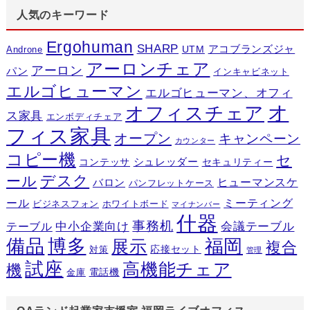
人気のキーワード
Ergohuman
SHARP
アコブランズジャ
UTM
Androne
アーロンチェア
アーロン
パン
インキャビネット
エルゴヒューマン
エルゴヒューマン、オフィ
オ
オフィスチェア
ス家具
エンボディチェア
フィス家具
オープン
キャンペーン
カウンター
コピー機
セ
シュレッダー
コンテッサ
セキュリティー
デスク
ール
ヒューマンスケ
バロン
パンフレットケース
ール
ミーティング
ビジネスフォン
ホワイトボード
マイナンバー
什器
事務机
テーブル
中小企業向け
会議テーブル
備品
博多
福岡
展示
複合
応接セット
対策
管理
試座
高機能チェア
機
電話機
金庫