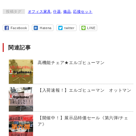
投稿タグ
オフィス家具
,
什器
,
備品
,
応接セット
Facebook
Hatena
twitter
LINE
関連記事
高機能チェア★エルゴヒューマン
【入荷速報！】エルゴヒューマン オットマン
【開催中！】展示品特価セール《第六弾/チェ
ア》