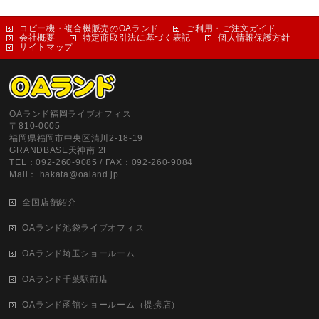
コピー機・複合機販売のOAランド
ご利用・ご注文ガイド
会社概要
特定商取引法に基づく表記
個人情報保護方針
サイトマップ
OAランド福岡ライブオフィス
〒810-0005
福岡県福岡市中央区清川2-18-19
GRANDBASE天神南 2F
TEL：092-260-9085 / FAX：092-260-9084
Mail： hakata@oaland.jp
全国店舗紹介
OAランド池袋ライブオフィス
OAランド埼玉ショールーム
OAランド千葉駅前店
OAランド函館ショールーム（提携店）