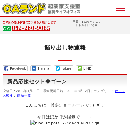
平日：10:00～17:00
ご来店の際は事前にご予約をお願いします
土日祝祭日：定休
092-260-9085
掘り出し物速報
Facebook
Hatena
twitter
LINE
新品応接セット◆ゴーン
投稿日 : 2015年4月22日
最終更新日時 : 2025年8月12日
カテゴリー :
オフィ
ス家具
,
商品一覧
こんにちは！博多ショールームです(･∀･)/
今日はぽかぽか陽気で・・・