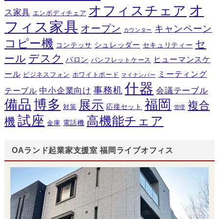
オ
オフィスチェア
ス家具
エンボディチェア
フィス家具
オープン
キャンペーン
カウンター
コピー機
セ
シュレッダー
コンテッサ
セキュリティー
デスク
ール
ヒューマンスケ
バロン
パンフレットケース
ール
ミーティング
ビジネスフォン
ホワイトボード
マイナンバー
什器
事務机
テーブル
中小企業向け
会議テーブル
備品
博多
福岡
展示
複合
応接セット
対策
管理
試座
高機能チェア
機
電話機
金庫
OAランド起業家支援室 福岡ライブオフィス