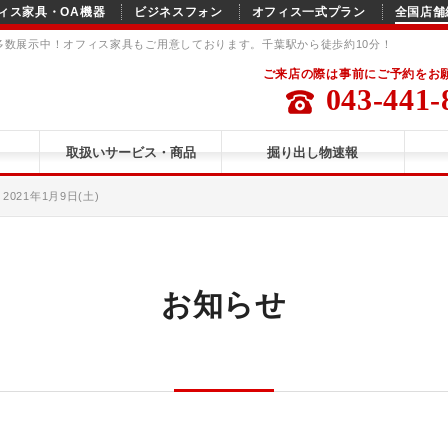
ィス家具・OA機器
ビジネスフォン
オフィス一式プラン
全国店舗
を多数展示中！オフィス家具もご用意しております。千葉駅から徒歩約10分！
ご来店の際は事前にご予約をお
043-441-
取扱いサービス・商品
掘り出し物速報
021年1月9日(土)
お知らせ