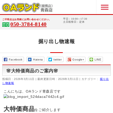
平日：10:00～17:30
ご不明点はお気軽にお問い合わせください。
土日祝祭日：定休
050-3784-8140
掘り出し物速報
Facebook
Hatena
twitter
Google+
LINE
🌸大特価商品のご案内🌸
投稿日 : 2026年3月11日
最終更新日時 : 2026年3月11日
カテゴリー :
掘り出
し物速報
こんにちは、OAランド青森店です
大特価商品
をご紹介します